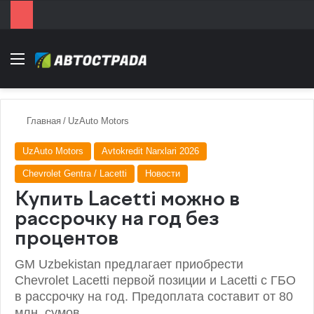
Menu
Главная
/
UzAuto Motors
UzAuto Motors
Avtokredit Narxlari 2026
Chevrolet Gentra / Lacetti
Новости
Купить Lacetti можно в
рассрочку на год без
процентов
GM Uzbekistan предлагает приобрести
Chevrolet Lacetti первой позиции и Lacetti с ГБО
в рассрочку на год. Предоплата составит от 80
млн. сумов.