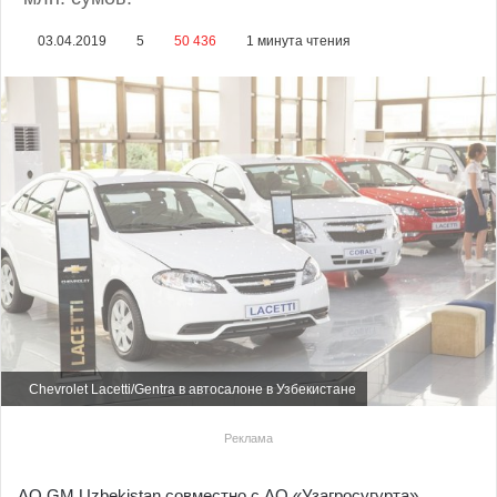
03.04.2019
5
50 436
1 минута чтения
Chevrolet Lacetti/Gentra в автосалоне в Узбекистане
Реклама
АО GM Uzbekistan совместно с АО «Узагросугурта»