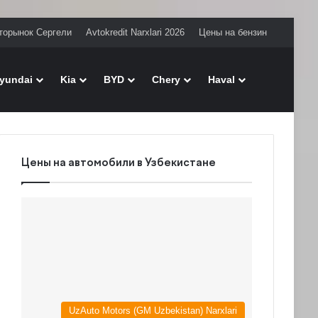
торынок Сергели
Avtokredit Narxlari 2026
Цены на бензин
Поиск
yundai
Kia
BYD
Chery
Haval
Цены на автомобили в Узбекистане
UzAuto Motors (GM Uzbekistan) Narxlari