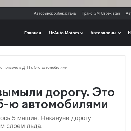
Авторынок Узбекистана
Прайс GM Uzbekistan
Ав
Главная
UzAuto Motors
Автосалоны
H
о привело к ДТП с 5-ю автомобилями
вымыли дорогу. Это
 5-ю автомобилями
лось 5 машин. Накануне дорогу
м слоем льда.