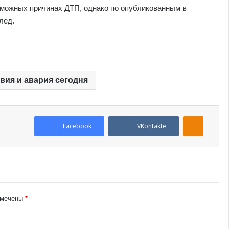
зможных причинах ДТП, однако по опубликованным в
лед.
вия и авария сегодня
Odnoklassniki
Facebook
VKontakte
омечены
*