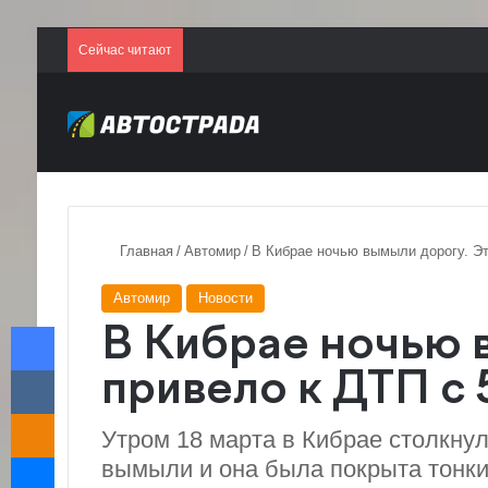
Сейчас читают
Главная
/
Автомир
/
В Кибрае ночью вымыли дорогу. Эт
Автомир
Новости
Facebook
В Кибрае ночью 
VKontakte
привело к ДТП с
Odnoklassniki
Утром 18 марта в Кибрае столкну
Messenger
вымыли и она была покрыта тонки