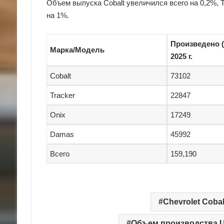
Объем выпуска Cobalt увеличился всего на 0,2%, T
на 1%.
Произведено (
Марка/Модель
2025 г.
Cobalt
73102
Tracker
22847
Onix
17249
Damas
45992
Всего
159,190
Chevrolet Cobal
Объем производства Uz