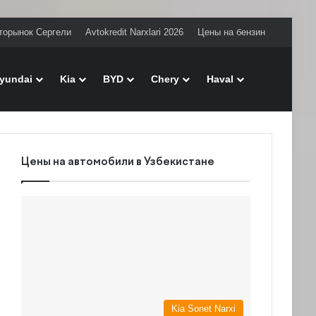
торынок Сергели
Avtokredit Narxlari 2026
Цены на бензин
Поиск
yundai
Kia
BYD
Chery
Haval
Цены на автомобили в Узбекистане
Kia Sonet Narxi