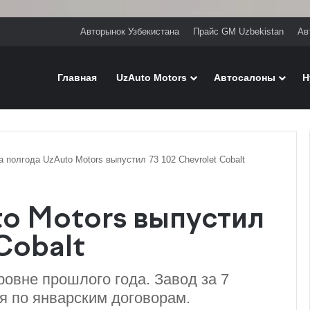
Авторынок Узбекистана
Прайс GM Uzbekistan
Ав
Главная
UzAuto Motors
Автосалоны
H
а полгода UzAuto Motors выпустил 73 102 Chevrolet Cobalt
to Motors выпустил
Cobalt
овне прошлого года. Завод за 7
ся по январским договорам.