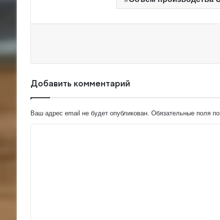
Добавить комментарий
Ваш адрес email не будет опубликован.
Обязательные поля п
К
о
м
м
е
н
т