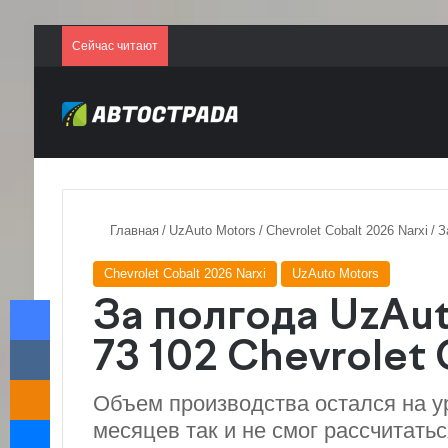
Сейчас читают
Главная
/
UzAuto Motors
/
Chevrolet Cobalt 2026 Narxi
/
З
Chevrolet Cobalt 2026 Narxi
UzAuto Motors
Facebook
За полгода UzAu
VKontakte
73 102 Chevrolet 
Odnoklassniki
Объем производства остался на ур
Messenger
месяцев так и не смог рассчитать