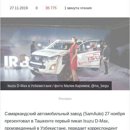
27.11.2019
0
35 775
1 минута чтения
Isuzu D-Max в Узбекистане / фото Малик Каримов, @na_begu
Реклама
Самаркандский автомобильный завод (SamAuto) 27 ноября
презентовал в Ташкенте первый пикап Isuzu D-Max,
произведенный в Узбекистане, передает корреспондент