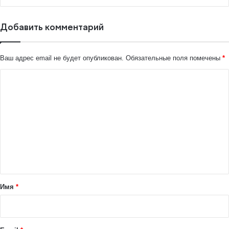
Добавить комментарий
Ваш адрес email не будет опубликован.
Обязательные поля помечены
*
К
о
м
м
е
н
т
а
Имя
*
р
и