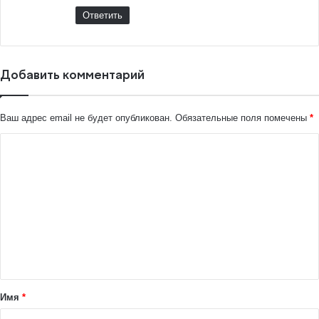
Ответить
Добавить комментарий
Ваш адрес email не будет опубликован.
Обязательные поля помечены
*
К
о
м
м
е
н
т
а
Имя
*
р