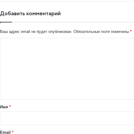
Добавить комментарий
Ваш адрес email не будет опубликован.
Обязательные поля помечены
*
К
о
м
м
е
н
т
а
Имя
*
р
и
й
Email
*