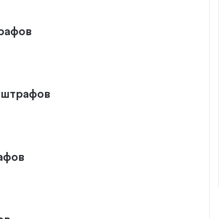
трафов
1 штрафов
афов