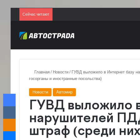
Сейчас читают
Главная
/
Новости
/
ГУВД выложило в Интернет базу на
госорганы и иностранные посольства)
Новости
Автомир
Facebook
ГУВД выложило в
VKontakte
нарушителей ПДД
Odnoklassniki
штраф (среди них
Messenger