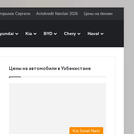
торынок Сергели
Avtokredit Narxlari 2026
Цены на бензин
Поиск
yundai
Kia
BYD
Chery
Haval
Цены на автомобили в Узбекистане
Kia Sonet Narxi