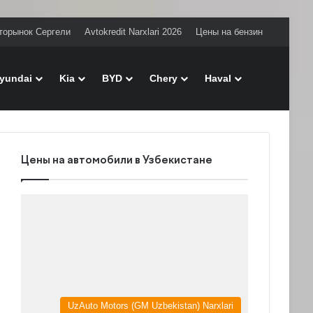
торынок Сергели
Avtokredit Narxlari 2026
Цены на бензин
Поиск
yundai
Kia
BYD
Chery
Haval
Цены на автомобили в Узбекистане
UzAuto Motors (GM Uzbekistan) Narxlari