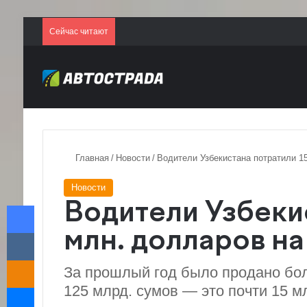
Сейчас читают
Главная
/
Новости
/
Водители Узбекистана потратили 1
Новости
Facebook
Водители Узбеки
VKontakte
млн. долларов н
Odnoklassniki
За прошлый год было продано бол
Messenger
125 млрд. сумов — это почти 15 