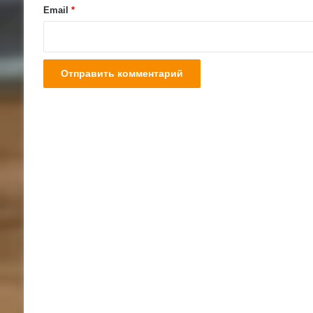
й
Email
*
*