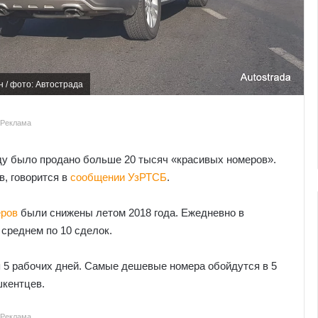
н / фото: Автострада
Реклама
оду было продано больше 20 тысяч «красивых номеров».
в, говорится в
сообщении УзРТСБ
.
еров
были снижены летом 2018 года. Ежедневно в
среднем по 10 сделок.
 5 рабочих дней. Самые дешевые номера обойдутся в 5
шкентцев.
Реклама