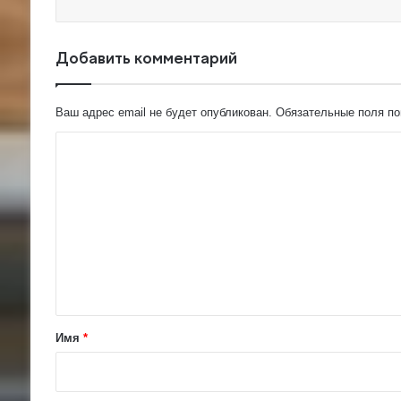
Добавить комментарий
Ваш адрес email не будет опубликован.
Обязательные поля п
К
о
м
м
е
н
т
а
Имя
*
р
и