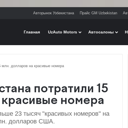
Авторынок Узбекистана
Прайс GM Uzbekistan
Ав
Главная
UzAuto Motors
Автосалоны
H
5 млн. долларов на красивые номера
стана потратили 15
а красивые номера
ьше 23 тысяч "красивых номеров" на
млн. долларов США.