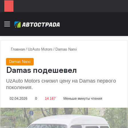
Menu
Главная
/
UzAuto Motors
/
Damas Narxi
Damas Narxi
Damas подешевел
UzAuto Motors снизил цену на Damas первого
поколения.
02.04.2026
0
14 167
Меньше минуты чтения