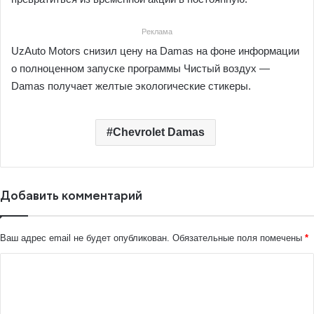
Реклама
UzAuto Motors снизил цену на Damas на фоне информации
о полноценном запуске программы Чистый воздух —
Damas получает желтые экологические стикеры.
Chevrolet Damas
Добавить комментарий
Ваш адрес email не будет опубликован.
Обязательные поля помечены
*
К
о
м