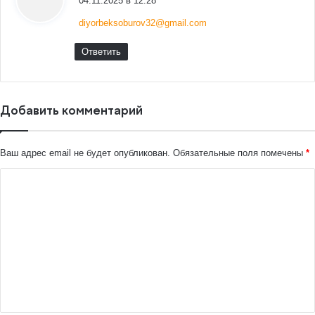
04.11.2025 в 12:28
diyorbeksoburov32@gmail.com
Ответить
Добавить комментарий
Ваш адрес email не будет опубликован.
Обязательные поля помечены
*
К
о
м
м
е
н
т