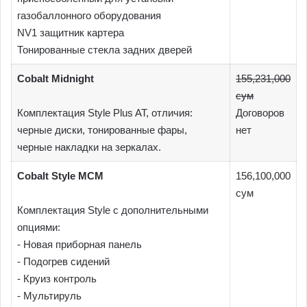
газобаллонного оборудования
NV1 защитник картера
Тонированные стекла задних дверей
Cobalt Midnight
155,231,000
сум
Комплектация Style Plus AT, отличия:
Договоров
черные диски, тонированные фары,
нет
черные накладки на зеркалах.
Cobalt Style MCM
156,100,000
сум
Комплектация Style c дополнительными
опциями:
- Новая приборная панель
- Подогрев сидений
- Круиз контроль
- Мультируль