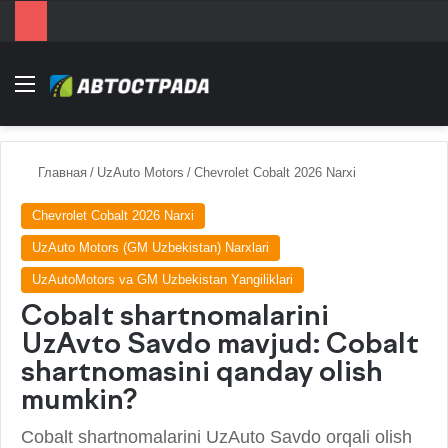
Menu
Главная
/
UzAuto Motors
/
Chevrolet Cobalt 2026 Narxi
Chevrolet Cobalt 2026 Narxi
UzAuto Motors (GM Uzbekistan) Narxlari
UzAutoMotors va GM Uzbekistan Yangiliklari
Cobalt shartnomalarini
UzAvto Savdo mavjud: Cobalt
shartnomasini qanday olish
mumkin?
Cobalt shartnomalarini UzAuto Savdo orqali olish