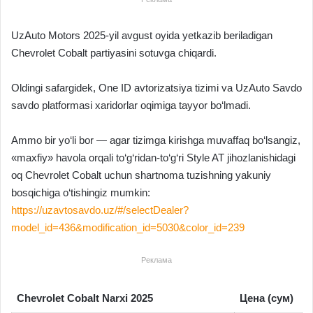
UzAuto Motors 2025-yil avgust oyida yetkazib beriladigan
Chevrolet Cobalt partiyasini sotuvga chiqardi.
Oldingi safargidek, One ID avtorizatsiya tizimi va UzAuto Savdo
savdo platformasi xaridorlar oqimiga tayyor bo‘lmadi.
Ammo bir yo‘li bor — agar tizimga kirishga muvaffaq bo‘lsangiz,
«maxfiy» havola orqali to‘g‘ridan-to‘g‘ri Style AT jihozlanishidagi
oq Chevrolet Cobalt uchun shartnoma tuzishning yakuniy
bosqichiga o‘tishingiz mumkin:
https://uzavtosavdo.uz/#/selectDealer?
model_id=436&modification_id=5030&color_id=239
Реклама
Chevrolet Cobalt Narxi 2025
Цена (сум)