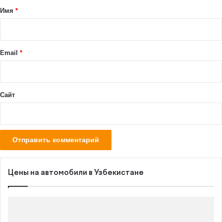
а
Имя
*
р
и
й
Email
*
*
Сайт
Цены на автомобили в Узбекистане