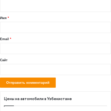
н
т
а
Имя
*
р
и
й
Email
*
*
Сайт
Цены на автомобили в Узбекистане