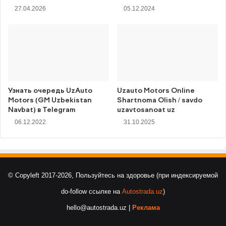
27.04.2026
05.12.2024
Узнать очередь UzAuto
Uzauto Motors Online
Motors (GM Uzbekistan
Shartnoma Olish / savdo
Navbat) в Telegram
uzavtosanoat uz
06.12.2022
31.10.2025
© Copyleft 2017-2026, Пользуйтесь на здоровье (при индексируемой
do-follow ссылке на
Autostrada.uz
)
hello@autostrada.uz |
Реклама