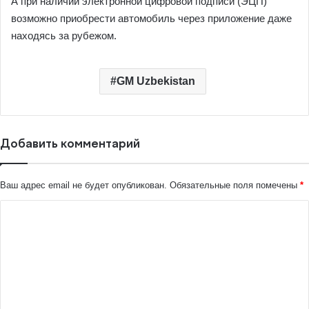
А при наличии электронной цифровой подписи (ЭЦП)
возможно приобрести автомобиль через приложение даже
находясь за рубежом.
GM Uzbekistan
Добавить комментарий
Ваш адрес email не будет опубликован.
Обязательные поля помечены
*
К
о
м
м
е