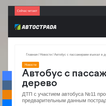
Сейчас читают
Главная
/
Новости
/
Автобус с пассажирами въехал в д
Новости
Facebook
Автобус с пассаж
VKontakte
дерево
Odnoklassniki
ДТП с участием автобуса №11 про
Messenger
предварительным данным пострад