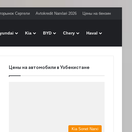
торынок Сергели
Avtokredit Narxlari 2026
Цены на бензин
Поиск
yundai
Kia
BYD
Chery
Haval
Цены на автомобили в Узбекистане
Kia Sonet Narxi