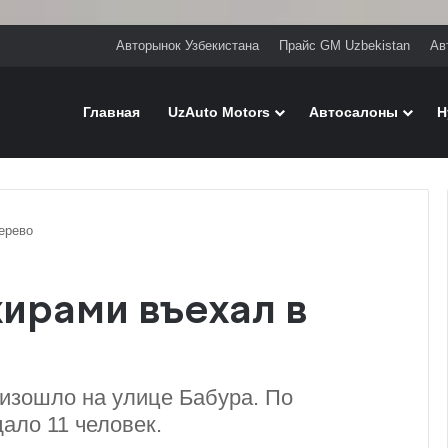
Авторынок Узбекистана
Прайс GM Uzbekistan
Ав
Главная
UzAuto Motors
Автосалоны
H
ерево
ирами въехал в
изошло на улице Бабура. По
ало 11 человек.