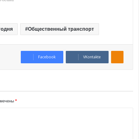
Реклама
годня
Общественный транспорт
Odnoklassniki
Facebook
VKontakte
омечены
*