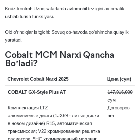
Kruiz-kontrol: Uzoq safarlarda avtomobil tezligini avtomatik
ushlab turish funksiyasi.
Old o’rindiqlar isitgichi: Sovuq ob-havoda qo’shimcha qulaylik
yaratadi.
Cobalt MCM Narxi Qancha
Bo’ladi?
Chevrolet Cobalt Narxi 2025
Цена (сум)
COBALT GX-Style Plus AT
147,916,000
сум
Комплектация LTZ
Договоров
алюминиевые диски (1JX69 - литые диски
нет
в новом дизайне) R15, автоматическая
трансмиссия; V22 хромированная решетка
радиатора, 5HC хромированный молдинг