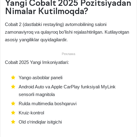
Yangi Cobalt 2025 Pozitsiyadan
Nimalar Kutilmoqda?
Cobalt 2 (dastlabki restayling) avtomobilining saloni
zamonaviyroq va qulayroq bo’lishi rejalashtirilgan. Kutilayotgan
asosiy yangiliklar quyidagilardir.
Реклама
Cobalt 2025 Yangi Imkoniyatlari:
Yango asboblar paneli
Android Auto va Apple CarPlay funksiyali MyLink
sensorli magnitola
Rulda multimedia boshqaruvi
Kruiz-kontrol
Old o‘rindiqlar isitgichi