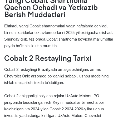
Yangi Cobalt Shartnoma
Qachon Ochadi va Yetkazib
Berish Muddatlari
Ehtimol, yangi Cobalt shartnomalari yaqin haftalarda ochiladi,
birinchi xaridorlar o‘z avtomobillarini 2025-yil oxirigacha olishadi.
Shunday qilib, tez orada Cobalt shartnoma bo’yicha ma’lumotlar
paydo bo’lishini kutish mumkin.
Cobalt 2 Restayling Tarixi
Cobalt 2 restaylingi Braziliyada amalga oshirilgan, ammo
Chevrolet Onix arzonroq bo‘lganligi sababli, ushbu modelning
ishlab chiqarilishi tezda to‘xtatilgan.
Cobalt 2 chiqqanligi bo‘yicha rejalar UzAuto Motors IPO
jarayonida tasdiqlangan edi. Keyin muddatlar bir necha bor
ko‘chirilgan, va 2024-yilda Cobalt 2 2024-2026-yillar uchun
investitsiya dasturiga kiritilgan. UzAuto Motors Chevrolet