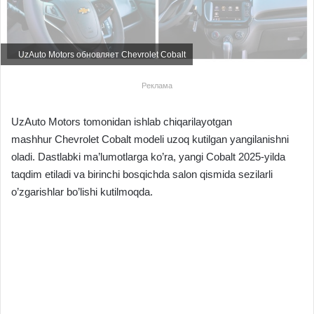
UzAuto Motors обновляет Chevrolet Cobalt
Реклама
UzAuto Motors tomonidan ishlab chiqarilayotgan
mashhur Chevrolet Cobalt modeli uzoq kutilgan yangilanishni
oladi. Dastlabki ma’lumotlarga ko’ra, yangi Cobalt 2025-yilda
taqdim etiladi va birinchi bosqichda salon qismida sezilarli
o’zgarishlar bo’lishi kutilmoqda.