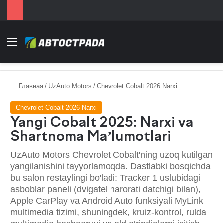
Menu
Главная
/
UzAuto Motors
/
Chevrolet Cobalt 2026 Narxi
Chevrolet Cobalt 2026 Narxi
Yangi Cobalt 2025: Narxi va
Shartnoma Ma’lumotlari
UzAuto Motors Chevrolet Cobalt'ning uzoq kutilgan
yangilanishini tayyorlamoqda. Dastlabki bosqichda
bu salon restaylingi bo'ladi: Tracker 1 uslubidagi
asboblar paneli (dvigatel harorati datchigi bilan),
Apple CarPlay va Android Auto funksiyali MyLink
multimedia tizimi, shuningdek, kruiz-kontrol, rulda