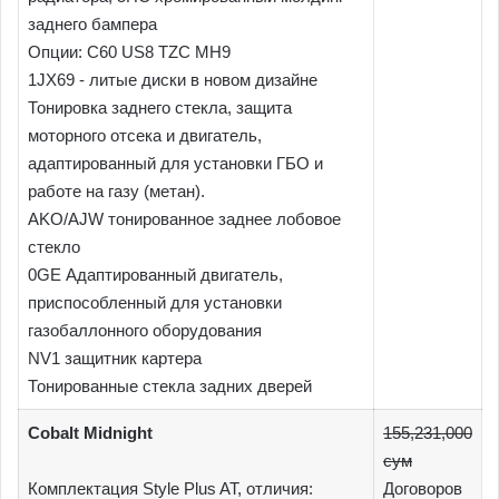
заднего бампера
Опции: C60 US8 TZC MH9
1JX69 - литые диски в новом дизайне
Тонировка заднего стекла, защита
моторного отсека и двигатель,
адаптированный для установки ГБО и
работе на газу (метан).
AKO/AJW тонированное заднее лобовое
стекло
0GE Адаптированный двигатель,
приспособленный для установки
газобаллонного оборудования
NV1 защитник картера
Тонированные стекла задних дверей
Cobalt Midnight
155,231,000
сум
Комплектация Style Plus AT, отличия:
Договоров