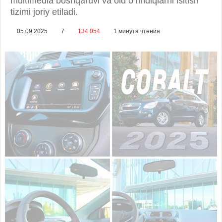
multimedia boshqaruvi va old o‘rindiqlarni isitish
tizimi joriy etiladi.
05.09.2025
7
134 054
1 минута чтения