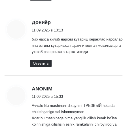
:
Дониёр
11.09.2025 в 13:13
бир нарса килиб нархни кутариш керакмас нарсалар
яна озгина кутаришса нархини колган мошиналарга
ухшаб рассрочкага таркатишади
Ответить
:
ANONIM
11.09.2025 в 15:33
Avvalo Bu mashinani dizaynini ТРЕЗВЫЙ holatda
chizishganiga sal ishonmayman
Agar bu mashinaga nima yangilik qilish kerak bo’lsa
ko’rinishiga qilishsin eshik ramkalarini chiroyliroq va