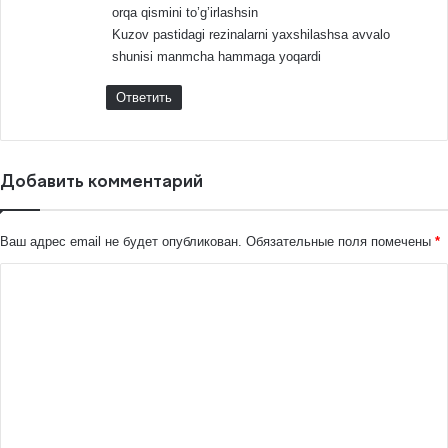
orqa qismini to’g’irlashsin
Kuzov pastidagi rezinalarni yaxshilashsa avvalo
shunisi manmcha hammaga yoqardi
Ответить
Добавить комментарий
Ваш адрес email не будет опубликован.
Обязательные поля помечены
*
К
о
м
м
е
н