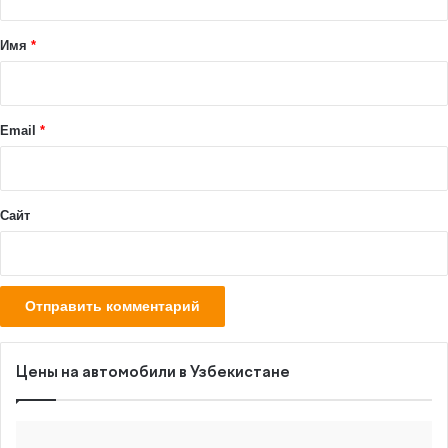
т
а
Имя
*
р
и
й
Email
*
*
Сайт
Цены на автомобили в Узбекистане