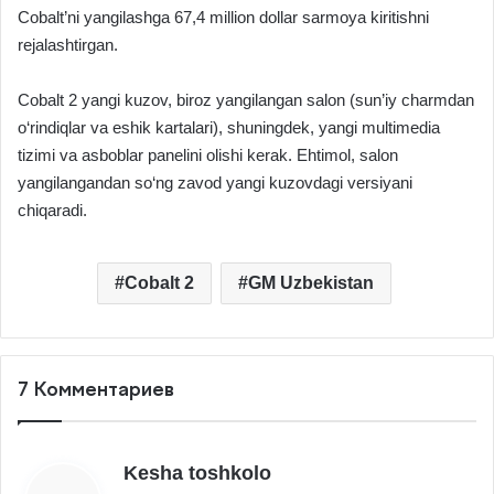
Cobalt’ni yangilashga 67,4 million dollar sarmoya kiritishni
rejalashtirgan.
Cobalt 2 yangi kuzov, biroz yangilangan salon (sun’iy charmdan
o‘rindiqlar va eshik kartalari), shuningdek, yangi multimedia
tizimi va asboblar panelini olishi kerak. Ehtimol, salon
yangilangandan so‘ng zavod yangi kuzovdagi versiyani
chiqaradi.
Cobalt 2
GM Uzbekistan
7 Комментариев
:
Kesha toshkolo