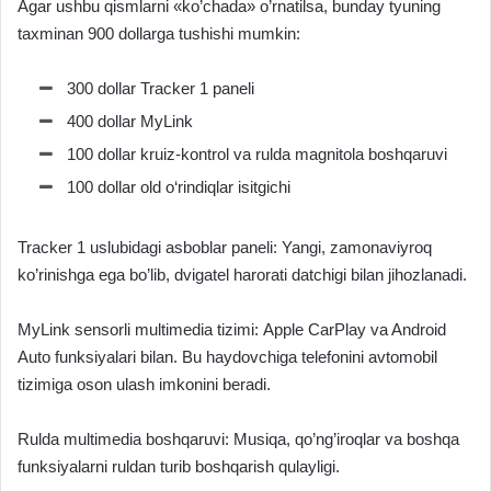
Agar ushbu qismlarni «ko’chada» o’rnatilsa, bunday tyuning
taxminan 900 dollarga tushishi mumkin:
300 dollar Tracker 1 paneli
400 dollar MyLink
100 dollar kruiz-kontrol va rulda magnitola boshqaruvi
100 dollar old o‘rindiqlar isitgichi
Tracker 1 uslubidagi asboblar paneli: Yangi, zamonaviyroq
ko’rinishga ega bo’lib, dvigatel harorati datchigi bilan jihozlanadi.
MyLink sensorli multimedia tizimi: Apple CarPlay va Android
Auto funksiyalari bilan. Bu haydovchiga telefonini avtomobil
tizimiga oson ulash imkonini beradi.
Rulda multimedia boshqaruvi: Musiqa, qo’ng’iroqlar va boshqa
funksiyalarni ruldan turib boshqarish qulayligi.