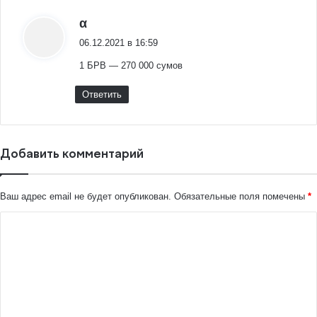
:
α
06.12.2021 в 16:59
1 БРВ — 270 000 сумов
Ответить
Добавить комментарий
Ваш адрес email не будет опубликован.
Обязательные поля помечены
*
К
о
м
м
е