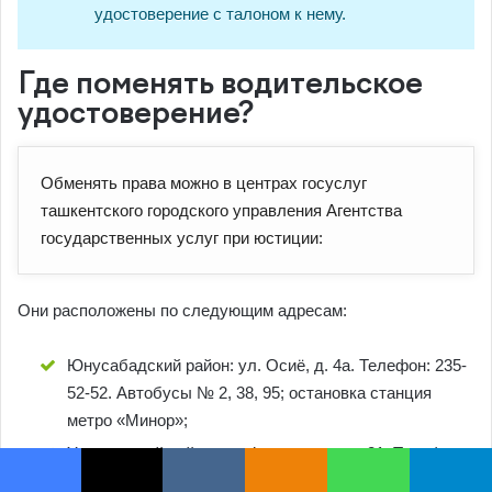
Facebook
X
VKontakte
Odnoklassniki
WhatsApp
Telegram