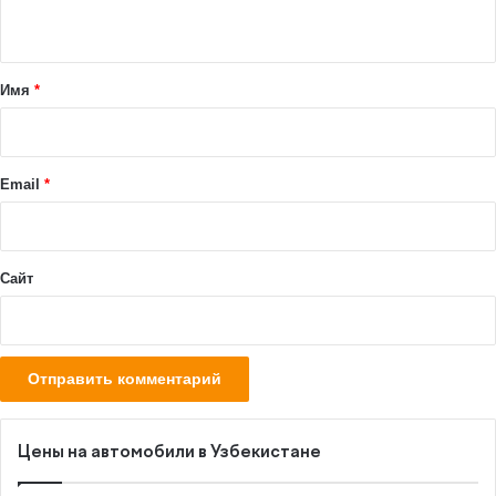
н
т
а
Имя
*
р
и
й
Email
*
*
Сайт
Цены на автомобили в Узбекистане