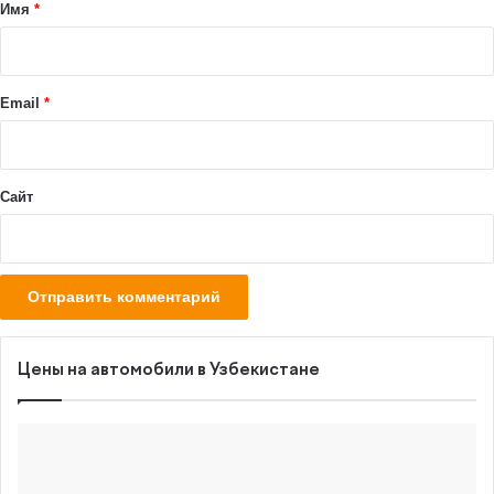
а
Имя
*
р
и
й
Email
*
*
Сайт
Цены на автомобили в Узбекистане