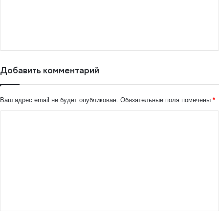
Добавить комментарий
Ваш адрес email не будет опубликован.
Обязательные поля помечены
*
К
о
м
м
е
н
т