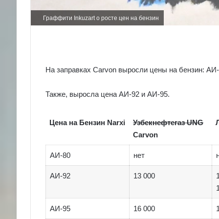
Граффити Inkuzart о росте цен на бензин
На заправках Carvon выросли цены на бензин: АИ-
Также, выросла цена АИ-92 и АИ-95.
Цена на Бензин Narxi
Узбекнефтегаз UNG
Carvon
АИ-80
нет
АИ-92
13 000
АИ-95
16 000