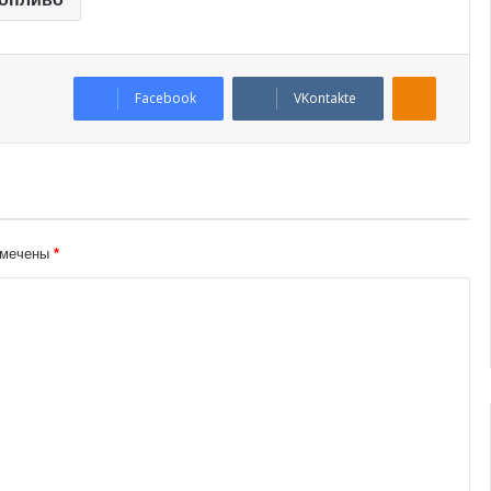
Odnoklassniki
Facebook
VKontakte
омечены
*