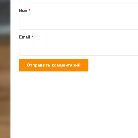
а
Имя
*
р
и
й
Email
*
*