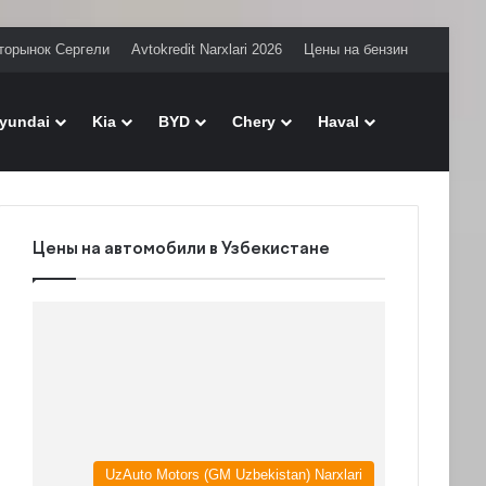
торынок Сергели
Avtokredit Narxlari 2026
Цены на бензин
Поиск
yundai
Kia
BYD
Chery
Haval
Цены на автомобили в Узбекистане
UzAuto Motors (GM Uzbekistan) Narxlari