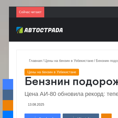
Сейчас читают
Главная
/
Цены на бензин в Узбекистане
/
Бензнин подо
Цены на бензин в Узбекистане
Facebook
Бензнин подорож
VKontakte
Цена АИ-80 обновила рекорд: тепер
Odnoklassniki
13.08.2025
Messenger
Odnoklassniki