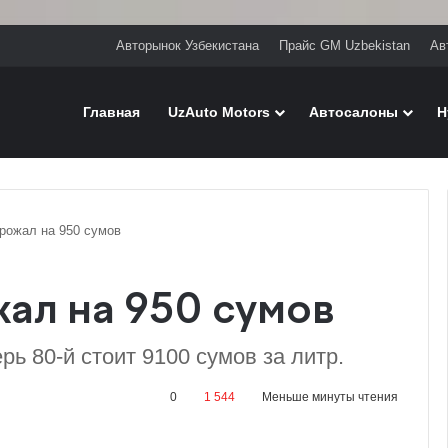
Авторынок Узбекистана
Прайс GM Uzbekistan
Ав
Главная
UzAuto Motors
Автосалоны
H
рожал на 950 сумов
ал на 950 сумов
ь 80-й стоит 9100 сумов за литр.
0
1 544
Меньше минуты чтения