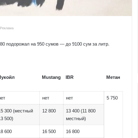
Реклама
80 подорожал на 950 сумов — до 9100 сум за литр.
Лукойл
Mustang
IBR
Метан
нет
нет
нет
5 750
15 300 (местный
12 800
13 400 (11 800
13 500)
местный)
18 600
16 500
16 800