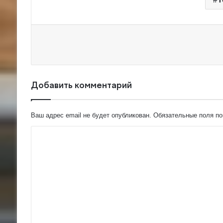
Добавить комментарий
Ваш адрес email не будет опубликован.
Обязательные поля п
К
о
м
м
е
н
т