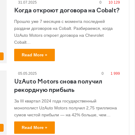
31.07.2025
0
10 129
Когда откроют договора на Cobalt?
Прошло уже 7 месяцев с момента последней
раздачи договоров на Cobalt. Разбираемся, когда
UzAuto Motors откроет договора на Chevrolet
Cobalt…
Read More »
i
05.05.2025
0
1 999
UzAuto Motors снова получил
рекордную прибыль
За III квартал 2024 года государственный
монополист UzAuto Motors получил 2,75 триллиона
сумов чистой прибыли — на 42% больше, чем…
Read More »
s