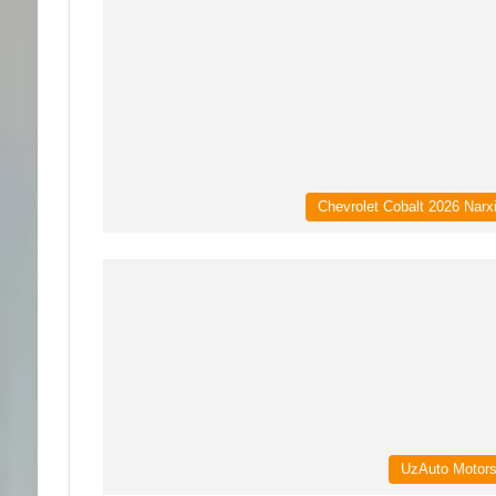
Chevrolet Cobalt 2026 Narx
UzAuto Motor