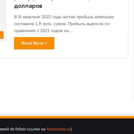
долларов
В III квартале 2022 года чистая прибыль компании
составила 1,8 трлн. сумов. Прибыль выросла по
сравнению с 2021 годом на…
s
Read More »
уемой do-follow ссылке на
Autostrada.uz
)