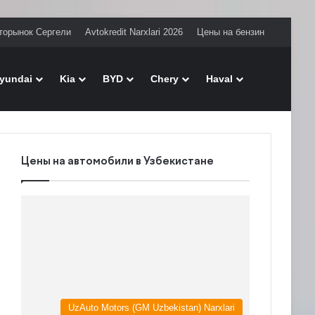
торынок Сергели
Avtokredit Narxlari 2026
Цены на бензин
Поиск
yundai
Kia
BYD
Chery
Haval
Цены на автомобили в Узбекистане
UzAuto Motors (GM Uzbekistan) Narxlari