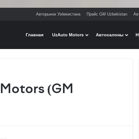
Авторынок Узбекистана
Прайс GM Uzbekistan
Ав
Главная
UzAuto Motors
Автосалоны
H
 Motors (GM