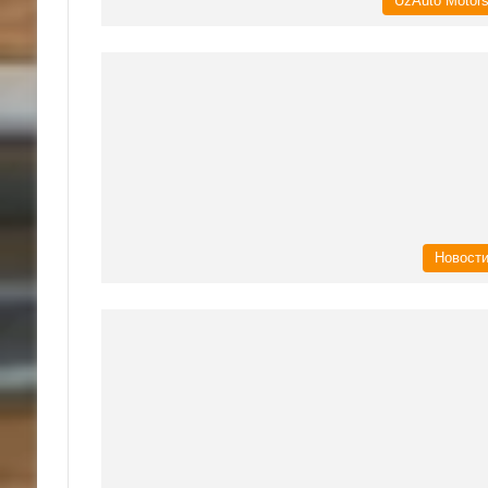
UzAuto Motor
Новост