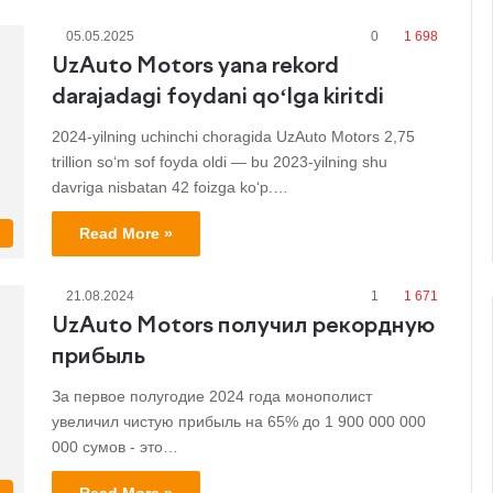
05.05.2025
0
1 698
UzAuto Motors yana rekord
darajadagi foydani qo‘lga kiritdi
2024-yilning uchinchi choragida UzAuto Motors 2,75
trillion so‘m sof foyda oldi — bu 2023-yilning shu
davriga nisbatan 42 foizga ko‘p.…
Read More »
s
21.08.2024
1
1 671
UzAuto Motors получил рекордную
прибыль
За первое полугодие 2024 года монополист
увеличил чистую прибыль на 65% до 1 900 000 000
000 сумов - это…