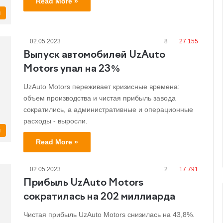
Read More »
и
02.05.2023
8
27 155
Выпуск автомобилей UzAuto
Motors упал на 23%
UzAuto Motors переживает кризисные времена:
объем производства и чистая прибыль завода
сократились, а административные и операционные
расходы - выросли.
и
Read More »
02.05.2023
2
17 791
Прибыль UzAuto Motors
сократилась на 202 миллиарда
Чистая прибыль UzAuto Motors снизилась на 43,8%.