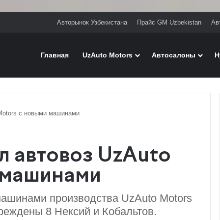
Авторынок Узбекистана
Прайс GM Uzbekistan
Ав
Главная
UzAuto Motors
Автосалоны
H
Motors с новыми машинами
л автовоз UzAuto
 машинами
машинами производства UzAuto Motors
реждены 8 Нексий и Кобальтов.