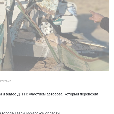
Реклама
 и видео ДТП с участием автовоза, который перевозил
з города Газли Бухарской области.