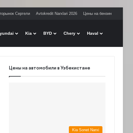
торынок Сергели
Avtokredit Narxlari 2026
Цены на бензин
Поиск
yundai
Kia
BYD
Chery
Haval
Цены на автомобили в Узбекистане
Kia Sonet Narxi