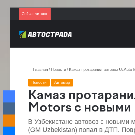
Сейчас читают
Главная
/
Новости
/
Камаз протаранил автовоз UzAuto 
Новости
Автомир
Facebook
Камаз протарани
VKontakte
Motors с новыми
Odnoklassniki
В Узбекистане автовоз с новыми 
Messenger
(GM Uzbekistan) попал в ДТП. Пов