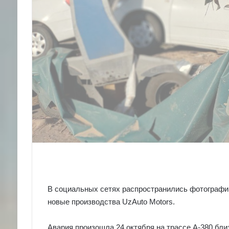
В социальных сетях распространились фотографии
новые производства UzAuto Motors.
Авария произошла 24 октября на трассе А-380 бли