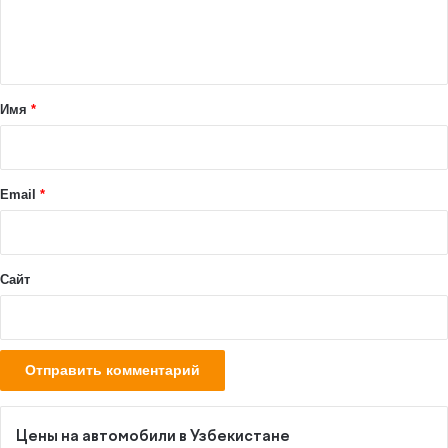
е
н
т
а
Имя
*
р
и
й
Email
*
*
Сайт
Цены на автомобили в Узбекистане