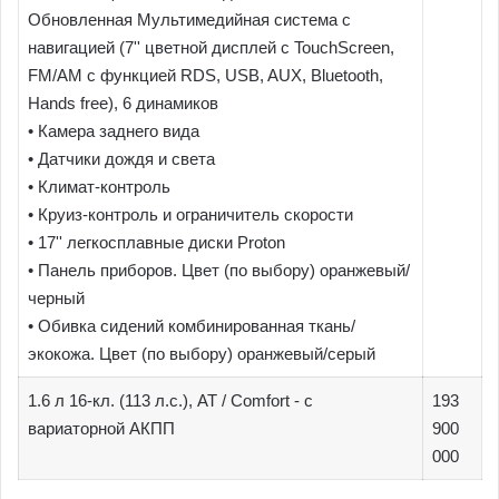
Обновленная Мультимедийная система с
навигацией (7'' цветной дисплей с TouchScreen,
FM/AM с функцией RDS, USB, AUX, Bluetooth,
Hands free), 6 динамиков
• Камера заднего вида
• Датчики дождя и света
• Климат-контроль
• Круиз-контроль и ограничитель скорости
• 17'' легкосплавные диски Proton
• Панель приборов. Цвет (по выбору) оранжевый/
черный
• Обивка сидений комбинированная ткань/
экокожа. Цвет (по выбору) оранжевый/серый
1.6 л 16-кл. (113 л.с.), AT / Comfort - с
193
вариаторной АКПП
900
000