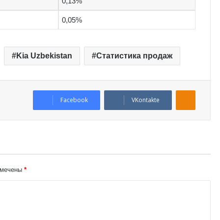
0,13%
0,05%
Kia Uzbekistan
Статистика продаж
Odnoklassniki
Facebook
VKontakte
омечены
*