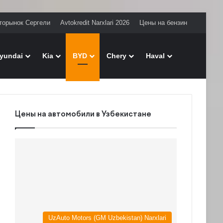
торынок Сергели
Avtokredit Narxlari 2026
Цены на бензин
Поиск
yundai
Kia
BYD
Chery
Haval
Цены на автомобили в Узбекистане
UzAuto Motors (GM Uzbekistan) Narxlari