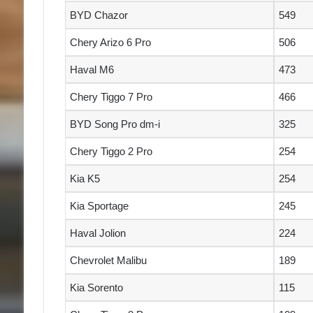
BYD Chazor
549
Chery Arizo 6 Pro
506
Haval M6
473
Chery Tiggo 7 Pro
466
BYD Song Pro dm-i
325
Chery Tiggo 2 Pro
254
Kia K5
254
Kia Sportage
245
Haval Jolion
224
Chevrolet Malibu
189
Kia Sorento
115