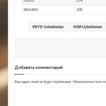
ISUZU
274
WULING
105
BYD Uzbekistan
GM Uzbekistan
Добавить комментарий
Ваш адрес email не будет опубликован.
Обязательные поля п
К
о
м