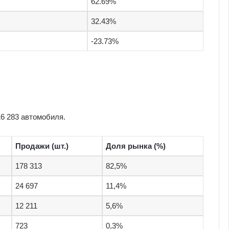
62.69%
32.43%
-23.73%
16 283 автомобиля.
Продажи (шт.)
Доля рынка (%)
178 313
82,5%
24 697
11,4%
12 211
5,6%
723
0,3%