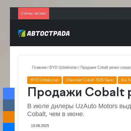
Сейчас читают
Главная
/
BYD Uzbekistan
/
Продажи Cobalt резко сокра
BYD Uzbekistan
Chevrolet Cobalt 2026 Narxi
Kia S
Facebook
Продажи Cobalt 
VKontakte
В июле дилеры UzAuto Motors выда
Odnoklassniki
Cobalt, чем в июне.
Messenger
19.08.2025