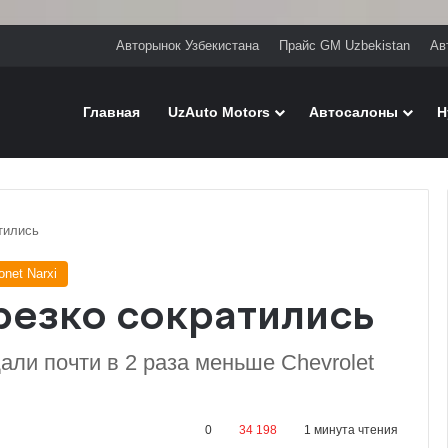
Авторынок Узбекистана
Прайс GM Uzbekistan
Ав
Главная
UzAuto Motors
Автосалоны
H
тились
onet Narxi
резко сократились
ли почти в 2 раза меньше Chevrolet
0
34 198
1 минута чтения