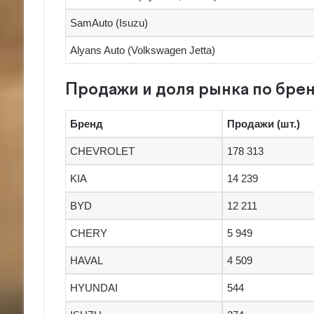
SamAuto (Isuzu)
Alyans Auto (Volkswagen Jetta)
Продажи и доля рынка по бре
Бренд
Продажи (шт.)
CHEVROLET
178 313
KIA
14 239
BYD
12 211
CHERY
5 949
HAVAL
4 509
HYUNDAI
544