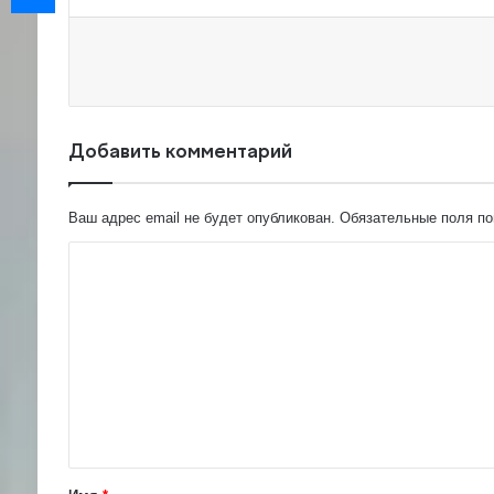
Добавить комментарий
Ваш адрес email не будет опубликован.
Обязательные поля п
К
о
м
м
е
н
т
а