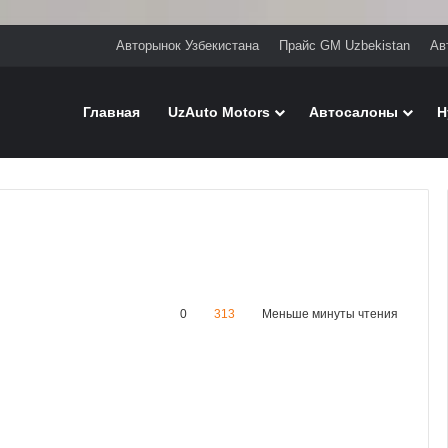
Авторынок Узбекистана
Прайс GM Uzbekistan
Ав
Главная
UzAuto Motors
Автосалоны
H
0
313
Меньше минуты чтения