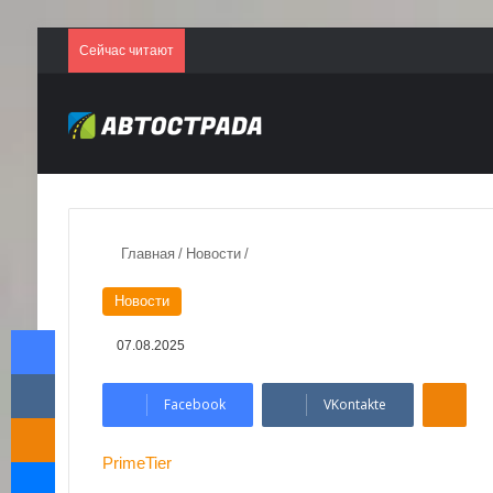
Сейчас читают
Главная
/
Новости
/
Новости
Facebook
07.08.2025
VKontakte
Odnoklassniki
Facebook
VKontakte
Odnoklassniki
Messenger
PrimeTier