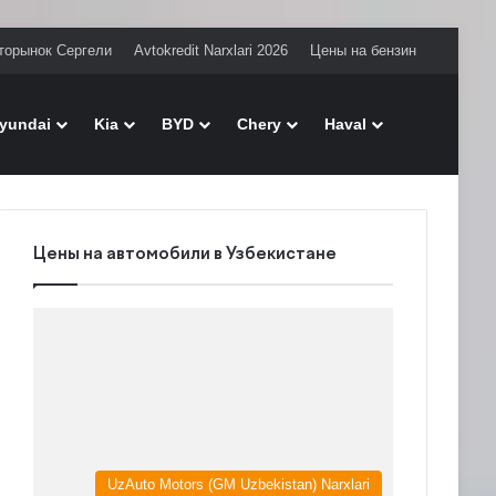
торынок Сергели
Avtokredit Narxlari 2026
Цены на бензин
Поиск
yundai
Kia
BYD
Chery
Haval
Цены на автомобили в Узбекистане
UzAuto Motors (GM Uzbekistan) Narxlari