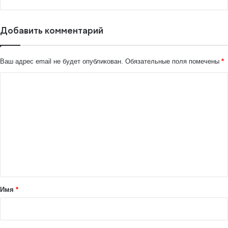
Добавить комментарий
Ваш адрес email не будет опубликован.
Обязательные поля помечены
*
К
о
м
м
е
н
т
а
Имя
*
р
и