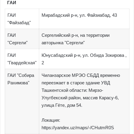
ГАИ
ГАИ
Мирабадский р-н, ул. Файзиабад, 43
"Файзабад"
ГАИ
Сергелийский р-н, на территории
"Сергели"
авторынка "Сергели"
ГАИ
Юнусабадский р-н, ул. Обида Зокирова ,
"Гвардейская"
2
ГАИ "Собира
Чиланзарское МРЭО СБДД временно
Рахимова"
переезжает в старое здание УВД
Ташкентской области: Мирзо-
Улугбекский район, массив Карасу-6,
улица Гёте, дом 54.
Локация:
https://yandex.uz/maps/-/CHutmR0S