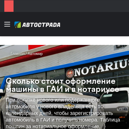
Menu
Главная
/
Автомир
Сколько стоит оформление
машины в ГАИ и в нотариусе
При покупке нового или подержанного
автомобиля у нового владельца есть 10
календарных дней, чтобы зарегистрировать
автомобиль в ГАИ и получить номера. Таблица
пошлин за нотариальное оформление,