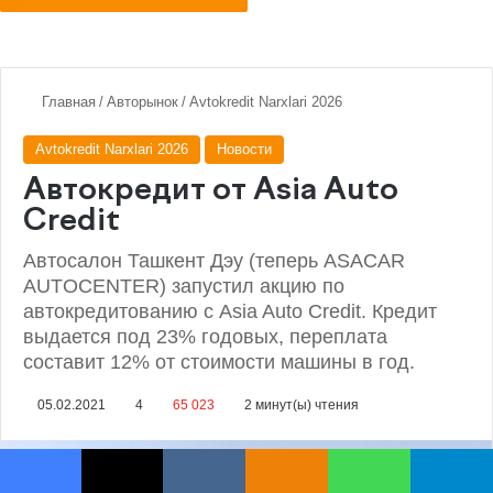
Facebook
X
VKontakte
Odnoklassniki
WhatsApp
Telegram