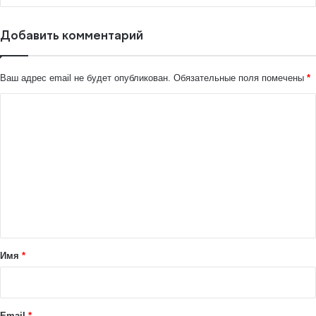
Добавить комментарий
Ваш адрес email не будет опубликован.
Обязательные поля помечены
*
К
о
м
м
е
н
т
а
Имя
*
р
и
й
Email
*