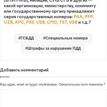
(БПИ/МИБ), милиции, СНБ/СГБ и других —
какой организации, министерству, хокимияту
или государственному органу принадлежит
серия государственных номеров:
PAA, PPP,
UZB, APC, PSS, USB, CMD, TST, VSB
и т.д.?
ГСБДД
Специальные номера
Штрафы за нарушение ПДД
Добавить комментарий
Ваш адрес email не будет опубликован.
Обязательные поля помечены
*
К
о