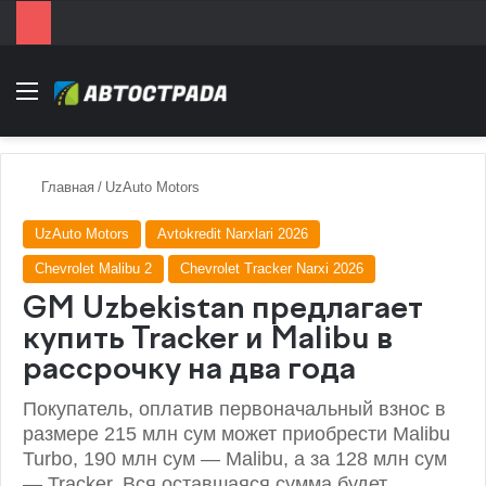
Menu
Главная
/
UzAuto Motors
UzAuto Motors
Avtokredit Narxlari 2026
Chevrolet Malibu 2
Chevrolet Tracker Narxi 2026
GM Uzbekistan предлагает
купить Tracker и Malibu в
рассрочку на два года
Покупатель, оплатив первоначальный взнос в
размере 215 млн сум может приобрести Malibu
Turbo, 190 млн сум — Malibu, а за 128 млн сум
— Tracker. Вся оставшаяся сумма будет