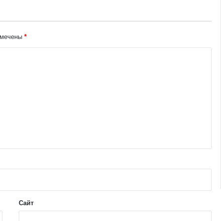
омечены
*
Сайт