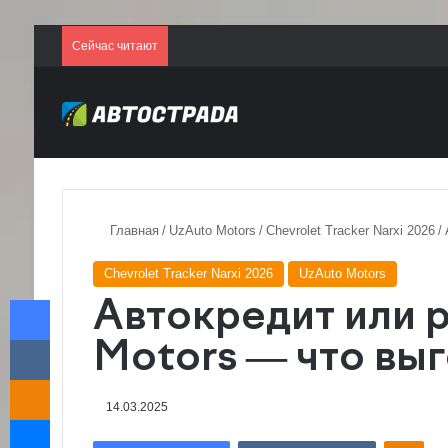
Сейчас читают
Главная
/
UzAuto Motors
/
Chevrolet Tracker Narxi 2026
/
Chevrolet Tracker Narxi 2026
UzAuto Motors
Facebook
Автокредит или 
VKontakte
Motors — что вы
Odnoklassniki
14.03.2025
Messenger
Odnoklassniki