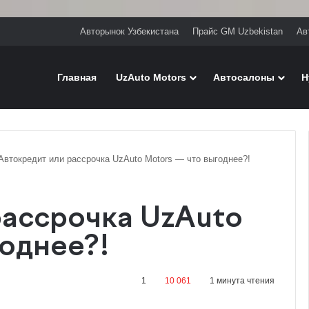
Авторынок Узбекистана
Прайс GM Uzbekistan
Ав
Главная
UzAuto Motors
Автосалоны
H
Автокредит или рассрочка UzAuto Motors — что выгоднее?!
рассрочка UzAuto
годнее?!
1
10 061
1 минута чтения