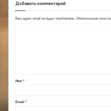
Добавить комментарий
Ваш адрес email не будет опубликован.
Обязательные поля п
К
о
м
м
е
н
т
а
Имя
*
р
и
й
Email
*
*