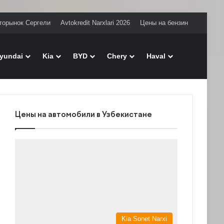
торынок Сергели
Avtokredit Narxlari 2026
Цены на бензин
Поиск
yundai
Kia
BYD
Chery
Haval
Цены на автомобили в Узбекистане
Kia Sonet Narxi