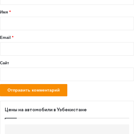
т
а
Имя
*
р
и
й
Email
*
*
Сайт
Цены на автомобили в Узбекистане