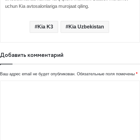
uchun Kia avtosalonlariga murojaat qiling.
Kia K3
Kia Uzbekistan
Добавить комментарий
Ваш адрес email не будет опубликован.
Обязательные поля помечены
*
К
о
м
м
е
н