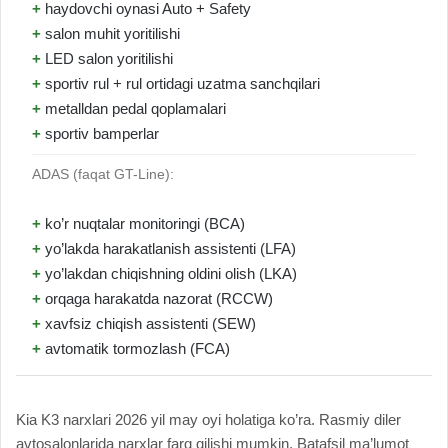
+
haydovchi oynasi Auto + Safety
+
salon muhit yoritilishi
+
LED salon yoritilishi
+
sportiv rul + rul ortidagi uzatma sanchqilari
+
metalldan pedal qoplamalari
+
sportiv bamperlar
ADAS (faqat GT-Line):
+
ko’r nuqtalar monitoringi (BCA)
+
yo’lakda harakatlanish assistenti (LFA)
+
yo’lakdan chiqishning oldini olish (LKA)
+
orqaga harakatda nazorat (RCCW)
+
xavfsiz chiqish assistenti (SEW)
+
avtomatik tormozlash (FCA)
Kia K3 narxlari 2026 yil may oyi holatiga ko’ra. Rasmiy diler
avtosalonlarida narxlar farq qilishi mumkin. Batafsil ma’lumot