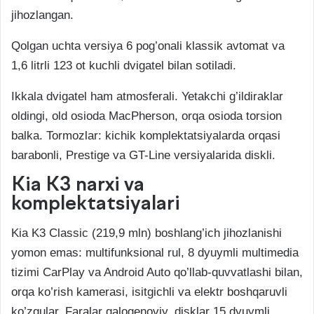
jihozlangan.
Qolgan uchta versiya 6 pog’onali klassik avtomat va
1,6 litrli 123 ot kuchli dvigatel bilan sotiladi.
Ikkala dvigatel ham atmosferali. Yetakchi g’ildiraklar
oldingi, old osioda MacPherson, orqa osioda torsion
balka. Tormozlar: kichik komplektatsiyalarda orqasi
barabonli, Prestige va GT-Line versiyalarida diskli.
Kia K3 narxi va
komplektatsiyalari
Kia K3 Classic (219,9 mln) boshlang’ich jihozlanishi
yomon emas: multifunksional rul, 8 dyuymli multimedia
tizimi CarPlay va Android Auto qo’llab-quvvatlashi bilan,
orqa ko’rish kamerasi, isitgichli va elektr boshqaruvli
ko’zgular. Faralar galogenoviy, disklar 15 dyuymli