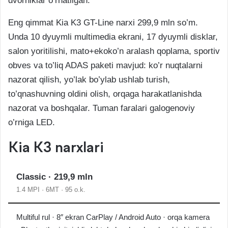
dvorniklar o’rnatilgan.
Eng qimmat Kia K3 GT-Line narxi 299,9 mln so’m.
Unda 10 dyuymli multimedia ekrani, 17 dyuymli disklar,
salon yoritilishi, mato+ekoko’n aralash qoplama, sportiv
obves va to’liq ADAS paketi mavjud: ko’r nuqtalarni
nazorat qilish, yo’lak bo’ylab ushlab turish,
to’qnashuvning oldini olish, orqaga harakatlanishda
nazorat va boshqalar. Tuman faralari galogenoviy
o’rniga LED.
Kia K3 narxlari
Classic · 219,9 mln
1.4 MPI · 6MT · 95 o.k.
Multiful rul · 8″ ekran CarPlay / Android Auto · orqa kamera