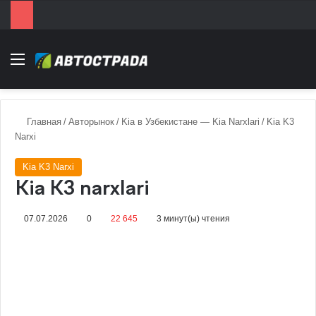
Menu
Главная
/
Авторынок
/
Kia в Узбекистане — Kia Narxlari
/
Kia K3
Narxi
Kia K3 Narxi
Kia K3 narxlari
07.07.2026
0
22 645
3 минут(ы) чтения