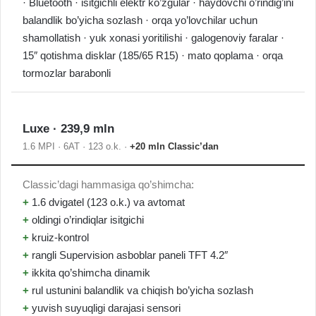
· Bluetooth · isitgichli elektr ko’zgular · haydovchi o’rindig’ini
balandlik bo’yicha sozlash · orqa yo’lovchilar uchun
shamollatish · yuk xonasi yoritilishi · galogenoviy faralar ·
15″ qotishma disklar (185/65 R15) · mato qoplama · orqa
tormozlar barabonli
Luxe · 239,9 mln
1.6 MPI · 6AT · 123 o.k. ·
+20 mln Classic’dan
Classic’dagi hammasiga qo’shimcha:
+
1.6 dvigatel (123 o.k.) va avtomat
+
oldingi o’rindiqlar isitgichi
+
kruiz-kontrol
+
rangli Supervision asboblar paneli TFT 4.2″
+
ikkita qo’shimcha dinamik
+
rul ustunini balandlik va chiqish bo’yicha sozlash
+
yuvish suyuqligi darajasi sensori