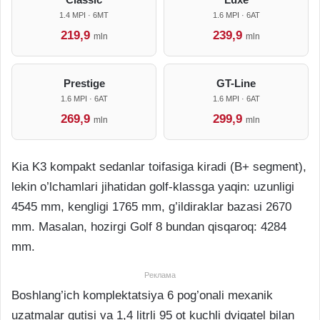
1.4 MPI · 6MT
1.6 MPI · 6AT
219,9
239,9
mln
mln
Prestige
GT-Line
1.6 MPI · 6AT
1.6 MPI · 6AT
269,9
299,9
mln
mln
Kia K3 kompakt sedanlar toifasiga kiradi (B+ segment),
lekin o’lchamlari jihatidan golf-klassga yaqin: uzunligi
4545 mm, kengligi 1765 mm, g’ildiraklar bazasi 2670
mm. Masalan, hozirgi Golf 8 bundan qisqaroq: 4284
mm.
Реклама
Boshlang’ich komplektatsiya 6 pog’onali mexanik
uzatmalar qutisi va 1,4 litrli 95 ot kuchli dvigatel bilan