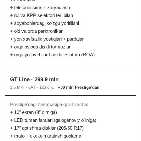
+
telefonni simsiz zaryadlash
+
rul va KPP selektori teri bilan
+
soyabonlardagi ko’zgu yoritilishi
+
old va orqa parktronikar
+
yon xavfsizlik yostiqlari + pardalar
+
orqa osioda diskli tormozlar
+
orqa yo’lovchilar haqida eslatma (ROA)
GT-Line · 299,9 mln
1.6 MPI · 6AT · 123 o.k. ·
+30 mln Prestige’dan
Prestige’dagi hammasiga qo’shimcha:
+
10″ ekran (8″ o’rniga)
+
LED tuman faralari (galogenoviy o’rniga)
+
17″ qotishma disklar (205/50 R17)
+
mato + ekoko’n aralash qoplama