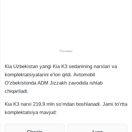
Реклама
Kia Uzbekistan yangi Kia K3 sedanining narxlari va
komplektatsiyalarini e’lon qildi. Avtomobil
O’zbekistonda ADM Jizzakh zavodida ishlab
chiqariladi.
Kia K3 narxi 219,9 mln so’mdan boshlanadi. Jami to’rtta
komplektatsiya mavjud:
Classic
Luxe