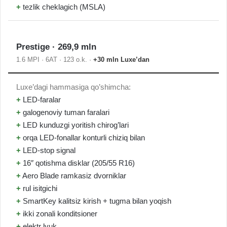
+
tezlik cheklagich (MSLA)
Prestige · 269,9 mln
1.6 MPI · 6AT · 123 o.k. ·
+30 mln Luxe’dan
Luxe’dagi hammasiga qo’shimcha:
+
LED-faralar
+
galogenoviy tuman faralari
+
LED kunduzgi yoritish chirog’lari
+
orqa LED-fonallar konturli chiziq bilan
+
LED-stop signal
+
16″ qotishma disklar (205/55 R16)
+
Aero Blade ramkasiz dvorniklar
+
rul isitgichi
+
SmartKey kalitsiz kirish + tugma bilan yoqish
+
ikki zonali konditsioner
+
elektr lyuk