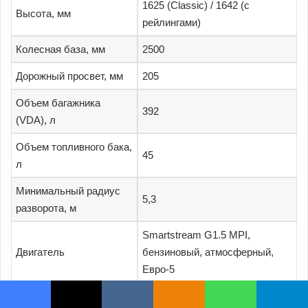
Facebook
X
VKontakte
Odnoklassniki
WhatsApp
Telegram