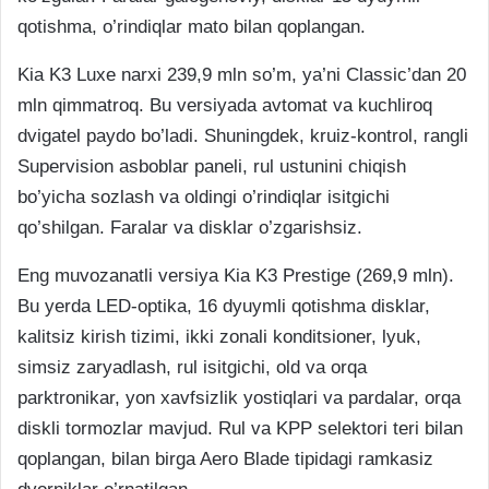
qotishma, o’rindiqlar mato bilan qoplangan.
Kia K3 Luxe narxi 239,9 mln so’m, ya’ni Classic’dan 20
mln qimmatroq. Bu versiyada avtomat va kuchliroq
dvigatel paydo bo’ladi. Shuningdek, kruiz-kontrol, rangli
Supervision asboblar paneli, rul ustunini chiqish
bo’yicha sozlash va oldingi o’rindiqlar isitgichi
qo’shilgan. Faralar va disklar o’zgarishsiz.
Eng muvozanatli versiya Kia K3 Prestige (269,9 mln).
Bu yerda LED-optika, 16 dyuymli qotishma disklar,
kalitsiz kirish tizimi, ikki zonali konditsioner, lyuk,
simsiz zaryadlash, rul isitgichi, old va orqa
parktronikar, yon xavfsizlik yostiqlari va pardalar, orqa
diskli tormozlar mavjud. Rul va KPP selektori teri bilan
qoplangan, bilan birga Aero Blade tipidagi ramkasiz