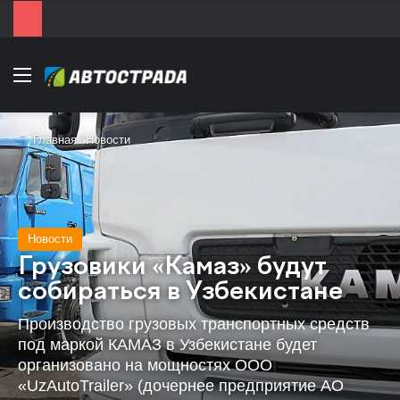
Menu
Главная
/
Новости
Новости
Грузовики «Камаз» будут
собираться в Узбекистане
Производство грузовых транспортных средств
под маркой КАМАЗ в Узбекистане будет
организовано на мощностях ООО
«UzAutoTrailer» (дочернее предприятие АО