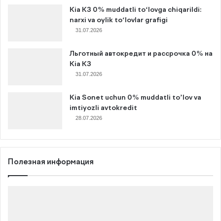
Kia K3 0% muddatli to‘lovga chiqarildi:
narxi va oylik to‘lovlar grafigi
31.07.2026
Льготный автокредит и рассрочка 0% на
Kia K3
31.07.2026
Kia Sonet uchun 0% muddatli to’lov va
imtiyozli avtokredit
28.07.2026
Полезная информация