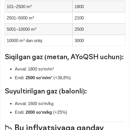
101–2500 m³
1800
2501–5000 m³
2100
5001–10000 m³
2500
10000 m³ dan ortiq
3000
Siqilgan gaz (metan, AYoQSH uchun):
Avval: 1800 so‘m/m³
Endi:
2500 so‘m/m³
(+38,8%)
Suyultirilgan gaz (balonli):
Avval: 1600 so‘m/kg
Endi:
2000 so‘m/kg
(+25%)
📉 Bu inflyatsiyaga qanday