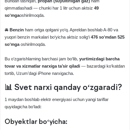
Bundan tashqari,
propan (suyultirilgan gaz)
ham
qimmatlashadi — chunki har 1 litr uchun aktsiz
49
so‘mga
oshirilmoqda.
🚘
Benzin
ham ortga qolgani yo‘q. Apreldan boshlab A-80 va
yuqori benzin markalari bo‘yicha aktsiz solig‘i
476 so‘mdan 525
so‘mga
oshirilmoqda.
Bu o‘zgarishlarning barchasi jam bo‘lib,
yurtimizdagi barcha
tovar va xizmatlar narxiga ta’sir qiladi
— bazardagi ko‘katdan
tortib, Uzum’dagi iPhone narxigacha.
📊 Svet narxi qanday o‘zgaradi?
1 maydan boshlab elektr energiyasi uchun yangi tariflar
quyidagicha bo‘ladi:
Obyektlar bo‘yicha: