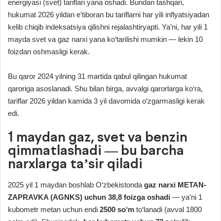
energiyasi (svet) tariflari yana oshadi. Bundan tashqari,
hukumat 2026 yildan e’tiboran bu tariflarni har yili inflyatsiyadan
kelib chiqib indeksatsiya qilishni rejalashtiryapti. Ya’ni, har yili 1
mayda svet va gaz narxi yana ko‘tarilishi mumkin — lekin 10
foizdan oshmasligi kerak.
Bu qaror 2024 yilning 31 martida qabul qilingan hukumat
qaroriga asoslanadi. Shu bilan birga, avvalgi qarorlarga ko‘ra,
tariflar 2026 yildan kamida 3 yil davomida o‘zgarmasligi kerak
edi.
1 maydan gaz, svet va benzin
qimmatlashadi — bu barcha
narxlarga ta’sir qiladi
2025 yil 1 maydan boshlab O‘zbekistonda
gaz narxi METAN-
ZAPRAVKA (AGNKS) uchun 38,8 foizga oshadi
— ya’ni 1
kubometr metan uchun endi
2500 so‘m
to‘lanadi (avval 1800