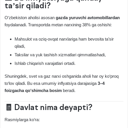
ta’sir qiladi?
O‘zbekiston aholisi asosan
gazda yuruvchi avtomobillardan
foydalanadi. Transportda metan narxining 38% ga oshishi:
Mahsulot va oziq-ovqat narxlariga ham bevosita ta’sir
qiladi,
Taksilar va yuk tashish xizmatlari qimmatlashadi,
Ishlab chiqarish xarajatlari ortadi.
Shuningdek, svet va gaz narxi oshganida aholi har oy ko‘proq
to‘lov qiladi. Bu esa umumiy inflyatsiya darajasiga
3–4
foizgacha qo‘shimcha bosim
beradi.
🧾 Davlat nima deyapti?
Rasmiylarga ko‘ra: