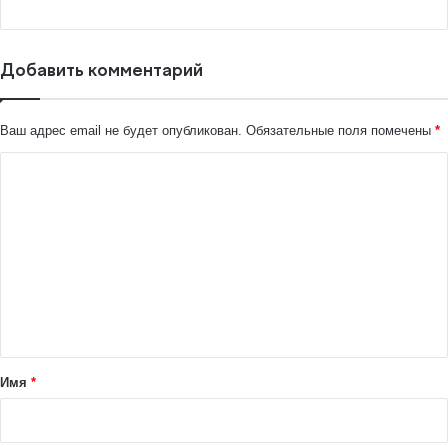
Добавить комментарий
Ваш адрес email не будет опубликован.
Обязательные поля помечены
*
К
о
м
м
е
н
т
а
Имя
*
р
и