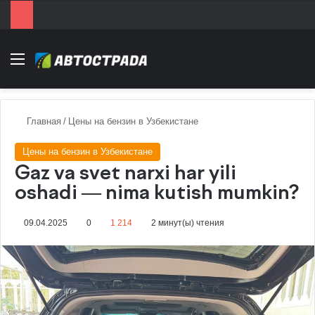
Menu
Главная
/
Цены на бензин в Узбекистане
Цены на бензин в Узбекистане
Gaz va svet narxi har yili
oshadi — nima kutish mumkin?
09.04.2025
0
1 214
2 минут(ы) чтения