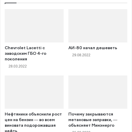
Chevrolet Lacetti с
АИ-80 начал дешеветь
заводским ГБО 4-го
29.08.2022
поколения
28.03.2022
Нефтяники объяснили рост
Почему закрываются
цен на бензин — во всем
метановые заправки, —
виновата подорожавшая
объясняет Минэнерго
нефть