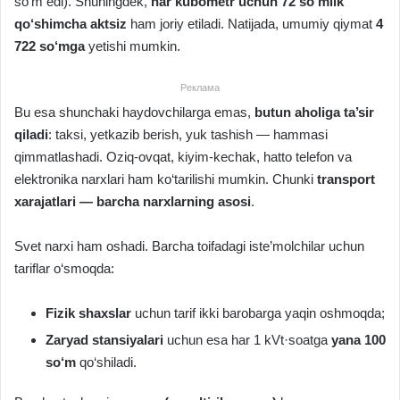
so‘m edi). Shuningdek,
har kubometr uchun 72 so‘mlik
qo‘shimcha aktsiz
ham joriy etiladi. Natijada, umumiy qiymat
4
722 so‘mga
yetishi mumkin.
Реклама
Bu esa shunchaki haydovchilarga emas,
butun aholiga ta’sir
qiladi
: taksi, yetkazib berish, yuk tashish — hammasi
qimmatlashadi. Oziq-ovqat, kiyim-kechak, hatto telefon va
elektronika narxlari ham ko‘tarilishi mumkin. Chunki
transport
xarajatlari — barcha narxlarning asosi
.
Svet narxi ham oshadi. Barcha toifadagi iste’molchilar uchun
tariflar o‘smoqda:
Fizik shaxslar
uchun tarif ikki barobarga yaqin oshmoqda;
Zaryad stansiyalari
uchun esa har 1 kVt·soatga
yana 100
so‘m
qo‘shiladi.