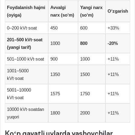
Foydalanish hajmi
Avvalgi
Yangi narx
O‘zgarish
(oyiga)
narx (so‘m)
(so‘m)
0–200 kVt·soat
450
600
+33%
201–500 kVt·soat
1000
800
-20%
(yangi tarif)
501–1000 kVt·soat
900
1000
+11%
1001–5000
1350
1500
+11%
kVt·soat
5001–10000
1575
1750
+11%
kVt·soat
10000 kVt·soatdan
1800
2000
+11%
yuqori
Ko‘p qavatli uylarda yashovchilar