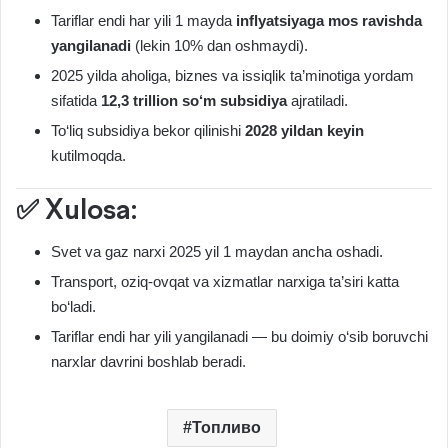
Tariflar endi har yili 1 mayda
inflyatsiyaga mos ravishda
yangilanadi
(lekin 10% dan oshmaydi).
2025 yilda aholiga, biznes va issiqlik ta’minotiga yordam
sifatida
12,3 trillion so‘m subsidiya
ajratiladi.
To‘liq subsidiya bekor qilinishi
2028 yildan keyin
kutilmoqda.
✅ Xulosa:
Svet va gaz narxi 2025 yil 1 maydan ancha oshadi.
Transport, oziq-ovqat va xizmatlar narxiga ta’siri katta
bo‘ladi.
Tariflar endi har yili yangilanadi — bu doimiy o‘sib boruvchi
narxlar davrini boshlab beradi.
Топливо