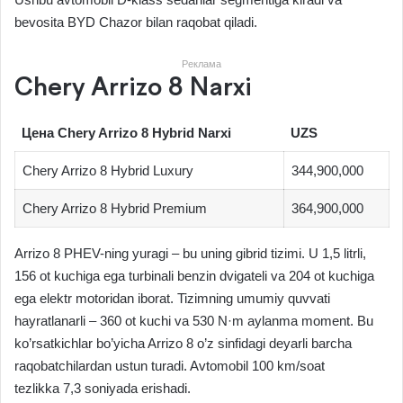
bevosita BYD Chazor bilan raqobat qiladi.
Реклама
Chery Arrizo 8 Narxi
Цена Chery Arrizo 8 Hybrid Narxi
UZS
Chery Arrizo 8 Hybrid Luxury
344,900,000
Chery Arrizo 8 Hybrid Premium
364,900,000
Arrizo 8 PHEV-ning yuragi – bu uning gibrid tizimi. U 1,5 litrli,
156 ot kuchiga ega turbinali benzin dvigateli va 204 ot kuchiga
ega elektr motoridan iborat. Tizimning umumiy quvvati
hayratlanarli – 360 ot kuchi va 530 N·m aylanma moment. Bu
ko’rsatkichlar bo’yicha Arrizo 8 o’z sinfidagi deyarli barcha
raqobatchilardan ustun turadi. Avtomobil 100 km/soat
tezlikka 7,3 soniyada erishadi.