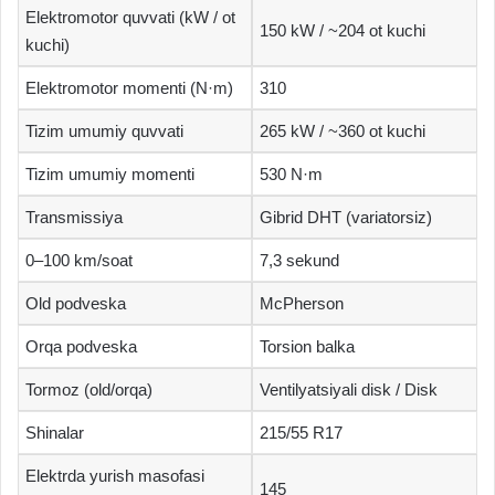
Elektromotor quvvati (kW / ot
150 kW / ~204 ot kuchi
kuchi)
Elektromotor momenti (N·m)
310
Tizim umumiy quvvati
265 kW / ~360 ot kuchi
Tizim umumiy momenti
530 N·m
Transmissiya
Gibrid DHT (variatorsiz)
0–100 km/soat
7,3 sekund
Old podveska
McPherson
Orqa podveska
Torsion balka
Tormoz (old/orqa)
Ventilyatsiyali disk / Disk
Shinalar
215/55 R17
Elektrda yurish masofasi
145