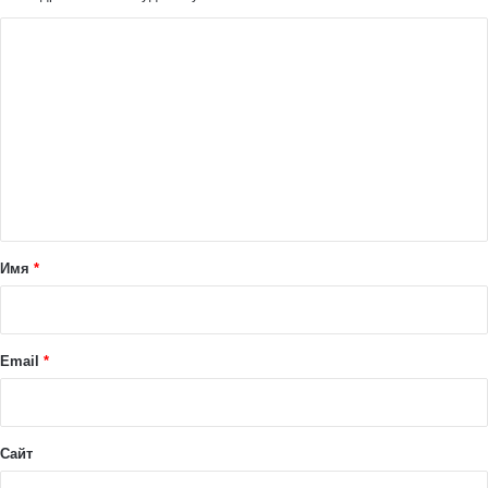
К
о
м
м
е
н
т
а
Имя
*
р
и
й
Email
*
*
Сайт