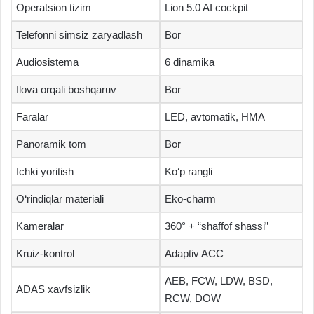
Operatsion tizim
Lion 5.0 AI cockpit
Telefonni simsiz zaryadlash
Bor
Audiosistema
6 dinamika
Ilova orqali boshqaruv
Bor
Faralar
LED, avtomatik, HMA
Panoramik tom
Bor
Ichki yoritish
Ko‘p rangli
O‘rindiqlar materiali
Eko-charm
Kameralar
360° + “shaffof shassi”
Kruiz-kontrol
Adaptiv ACC
AEB, FCW, LDW, BSD,
ADAS xavfsizlik
RCW, DOW