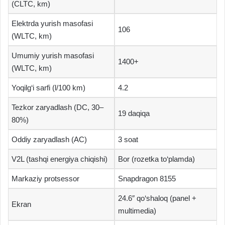
(CLTC, km)
Elektrda yurish masofasi
106
(WLTC, km)
Umumiy yurish masofasi
1400+
(WLTC, km)
Yoqilg‘i sarfi (l/100 km)
4.2
Tezkor zaryadlash (DC, 30–
19 daqiqa
80%)
Oddiy zaryadlash (AC)
3 soat
V2L (tashqi energiya chiqishi)
Bor (rozetka to‘plamda)
Markaziy protsessor
Snapdragon 8155
24.6″ qo‘shaloq (panel +
Ekran
multimedia)