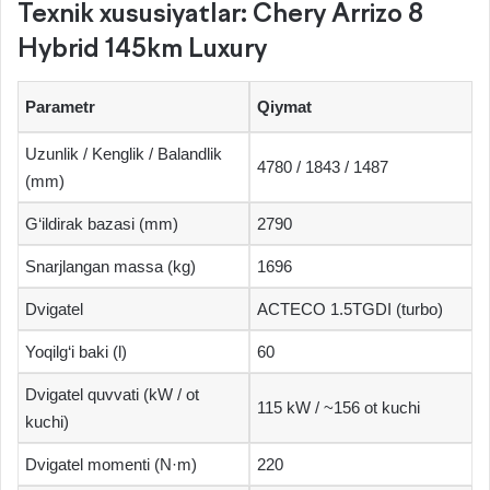
Texnik xususiyatlar: Chery Arrizo 8
Hybrid 145km Luxury
Parametr
Qiymat
Uzunlik / Kenglik / Balandlik
4780 / 1843 / 1487
(mm)
G‘ildirak bazasi (mm)
2790
Snarjlangan massa (kg)
1696
Dvigatel
ACTECO 1.5TGDI (turbo)
Yoqilg‘i baki (l)
60
Dvigatel quvvati (kW / ot
115 kW / ~156 ot kuchi
kuchi)
Dvigatel momenti (N·m)
220