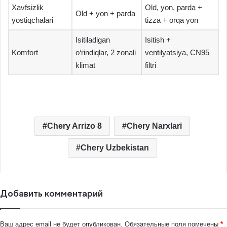
Xavfsizlik
Old, yon, parda +
Old + yon + parda
yostiqchalari
tizza + orqa yon
Isitiladigan
Isitish +
Komfort
o‘rindiqlar, 2 zonali
ventilyatsiya, CN95
klimat
filtri
Chery Arrizo 8
Chery Narxlari
Chery Uzbekistan
Добавить комментарий
Ваш адрес email не будет опубликован.
Обязательные поля помечены
*