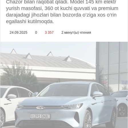
Chazor bilan raqobat qiladi. Model 145 km elektr
yurish masofasi, 360 ot kuchi quvvati va premium
darajadagi jihozlari bilan bozorda o‘ziga xos o‘rin
egallashi kutilmoqda.
24.09.2025
0
3 357
2 минут(ы) чтения