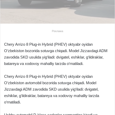
Реклама
Chery Arrizo 8 Plug-in Hybrid (PHEV) oktyabr oyidan
O‘zbekiston bozorida sotuvga chiqadi. Model Jizzaxdagi ADM
zavodida SKD usulida yig‘iladi: dvigatel, eshiklar, g‘ildiraklar,
batareya va xodovoy mahalliy tarzda o‘rnatiladi.
Chery Arrizo 8 Plug-in Hybrid (PHEV) oktyabr oyidan
O‘zbekiston avtomobil bozorida sotuvga chiqadi. Model
Jizzaxdagi ADM zavodida SKD usulida yig‘iladi: dvigatel,
eshiklar, g‘ildiraklar, batareya va xodovoy mahalliy tarzda
o‘rnatiladi.
Ushbu avtomobil D-klass sedanlar segmentiga kiradi va