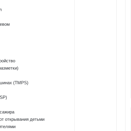
л
ревом
ройство
разметки)
 шинах (TMPS)
ESP)
ссажира
от открывания детьми
ителями