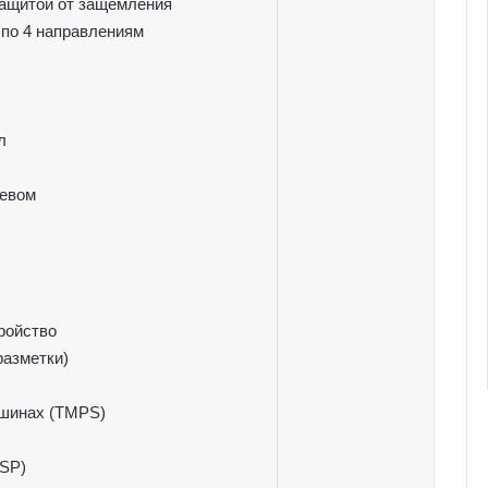
защитой от защемления
 по 4 направлениям
л
ревом
ройство
разметки)
 шинах (TMPS)
ESP)