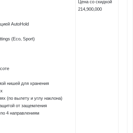
Цена со скидкой
214,900,000
цией AutoHold
ngs (Eco, Sport)
ысоте
мой нишей для хранения
ях
ях (по вылету и углу наклона)
защитой от защемления
 по 4 направлениям