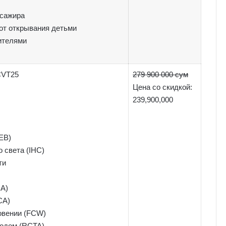
ссажира
от открывания детьми
ителями
 CVT25
279 900 000 сум
Цена со скидкой:
239,900,000
EB)
 света (IHC)
ти
CA)
CA)
овении (FCW)
ходом (RCTA)