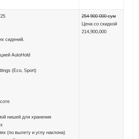
T25
254 900 000 сум
Цена со скидкой
214,900,000
их сидений.
цией AutoHold
ngs (Eco, Sport)
ысоте
мой нишей для хранения
ях
ях (по вылету и углу наклона)