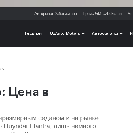
Авторынок Узбекистана
Прайс GM Uzbekistan
Ав
Главная
UzAuto Motors
Автосалоны
H
ане
o: Цена в
неразмерным седаном и на рынке
 Huyndai Elantra, лишь немного