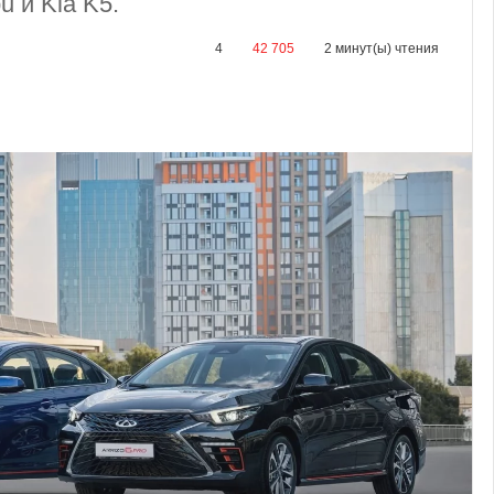
u и Kia K5.
4
42 705
2 минут(ы) чтения