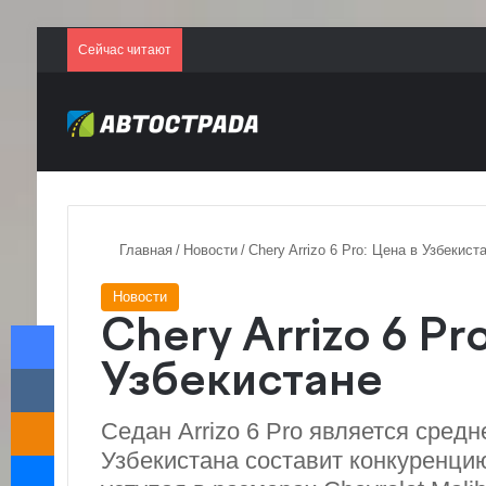
Сейчас читают
Главная
/
Новости
/
Chery Arrizo 6 Pro: Цена в Узбекист
Новости
Facebook
Chery Arrizo 6 Pr
VKontakte
Узбекистане
Odnoklassniki
Седан Arrizo 6 Pro является сред
Messenger
Узбекистана составит конкуренцию