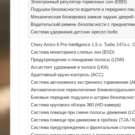
Электронный регулятор тормозных сил (EBD)
Подушки безопасности водителя и переднего па
Механическая блокировка замков задних дверей 
Водительский ремень безопасности с преднатяж
Система удержания детских кресел Isofix
Chery Arrizo 6 Pro Intelligence 1.5 л. Turbo 147л.с.
Система мониторинга слепых зон (BSD)
Предупреждение о покидании полосы (LDW)
Ассистент удержания в полосе (LKA)
Адаптивный круиз-контроль (ACC)
Система автономного экстренного торможения (A
Автоматическое переключение ближнего/дальнего
Боковые передние подушки и шторки безопаснос
Система кругового обзора 360 (HD-камера)
Система помощи при смене полосы движения (L
Система помощи при движении в пробках (TJA / I
Система предупреждения о фронтальном столкн
Система помощи при выезде с парковки задним 