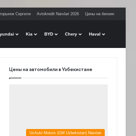
торынок Сергели
Avtokredit Narxlari 2026
Цены на бензин
Поиск
yundai
Kia
BYD
Chery
Haval
Цены на автомобили в Узбекистане
UzAuto Motors (GM Uzbekistan) Narxlari