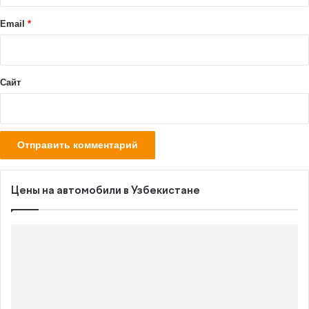
и
й
Email
*
*
Сайт
Цены на автомобили в Узбекистане