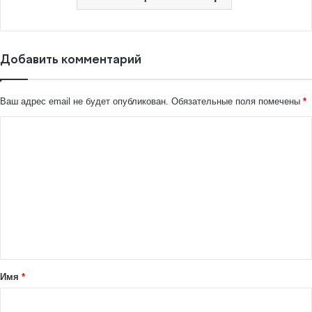
Добавить комментарий
Ваш адрес email не будет опубликован.
Обязательные поля помечены
*
К
о
м
м
е
н
т
а
Имя
*
р