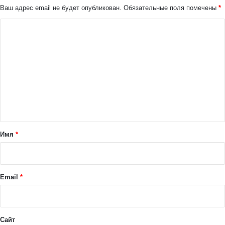
Ваш адрес email не будет опубликован.
Обязательные поля помечены
*
К
о
м
м
е
н
т
а
Имя
*
р
и
й
Email
*
*
Сайт