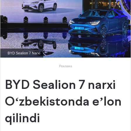
BYD Sealion 7 Narxi
Реклама
BYD Sealion 7 narxi
Oʻzbekistonda eʼlon
qilindi