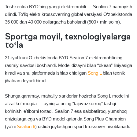
Toshkentda BYD’ning yangi elektromobili — Sealion 7 namoyish
qilindi. To‘liq elektr krossoverning global versiyasi O‘zbekistonda
36 000 dan 40 000 dollargacha baholandi (500+ mln so‘m).
Sportga moyil, texnologiyalarga
to‘la
31-iyul kuni O‘zbekistonda BYD Sealion 7 elektromobilining
rasmiy savdosi boshlandi. Model dizayni bilan “okean” liniyasiga
kiradi va shu platformada ishlab chiqilgan
Song L
bilan texnik
jihatdan deyarli bir xil.
Shunga qaramay, mahalliy xaridorlar hozircha Song L modelini
afzal ko‘rmoqda — ayniqsa uning “tajovuzkorroq” tashqi
ko‘rinishi eʼtiborni tortadi. Sealion 7 esa salobatliroq, yumshoq
chiziqlarga ega va BYD model qatorida Song Plus Champion
(ya’ni
Sealion 6
) ustida joylashgan sport krossover hisoblanadi.