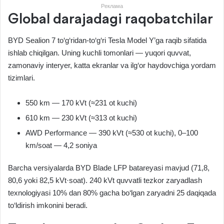
Реклама
Global darajadagi raqobatchilar
BYD Sealion 7 to‘g‘ridan-to‘g‘ri Tesla Model Y’ga raqib sifatida
ishlab chiqilgan. Uning kuchli tomonlari — yuqori quvvat,
zamonaviy interyer, katta ekranlar va ilg‘or haydovchiga yordam
tizimlari.
550 km — 170 kVt (≈231 ot kuchi)
610 km — 230 kVt (≈313 ot kuchi)
AWD Performance — 390 kVt (≈530 ot kuchi), 0–100
km/soat — 4,2 soniya
Barcha versiyalarda BYD Blade LFP batareyasi mavjud (71,8,
80,6 yoki 82,5 kVt·soat). 240 kVt quvvatli tezkor zaryadlash
texnologiyasi 10% dan 80% gacha bo‘lgan zaryadni 25 daqiqada
to‘ldirish imkonini beradi.