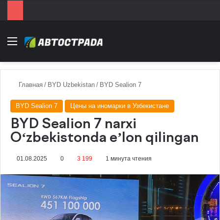
Menu
Главная
/
BYD Uzbekistan
/
BYD Sealion 7
BYD Sealion 7
Цены на иномарки в Узбекистане
BYD Sealion 7 narxi
Oʻzbekistonda eʼlon qilingan
01.08.2025
0
3 199
1 минута чтения