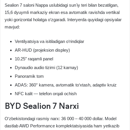
Sealion 7 saloni Nappa uslubidagi sunʼiy teri bilan bezatilgan,
15,6 dyuymli markaziy ekran esa avtomatik ravishda vertikal
yoki gorizontal holatga o‘zgaradi. Interyerda quyidagi opsiyalar
mavjud:
Ventilyatsiya va isitiladigan o‘rindiqlar
AR‑HUD (projeksion displey)
10.25″ raqamli panel
Dynaudio audio tizimi (12 karnay)
Panoramik tom
ADAS: 360° kamera, avtomatik to‘xtash, adaptiv kruiz
NFC kalit — telefon orqali ochish
BYD Sealion 7 Narxi
O‘zbekistondagi rasmiy narx: 36 000 – 40 000 dollar. Model
dastlab AWD Performance komplektatsiyasida ham yetkazib