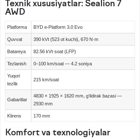
Texnik xususiyatlar: Sealion 7
AWD
Platforma
BYD e‑Platform 3.0 Evo
Quvvat
390 kVt (523 ot kuchi), 670 N·m
Batareya
82.56 kVt·soat (LFP)
Tezlanish
0–100 km/soat — 4.2 soniya
Yuqori
215 km/soat
tezlik
4830 × 1925 × 1620 mm, g‘ildirak bazasi —
Gabaritlar
2930 mm
Klirens
170 mm
Komfort va texnologiyalar