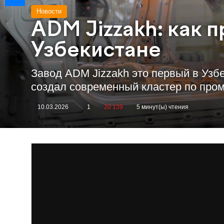
Новости
ADM Jizzakh: как 
Узбекистане
Завод ADM Jizzakh это первый в Узбе
создал современный кластер по про
10.03.2026
1
20 139
5 минут(ы) чтения