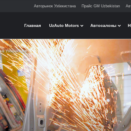
Авторынок Узбекистана
Прайс GM Uzbekistan
Ав
Главная
UzAuto Motors
Автосалоны
H
и в Узбекистане