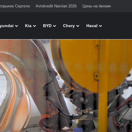
торынок Сергели
Avtokredit Narxlari 2026
Цены на бензин
Поиск
yundai
Kia
BYD
Chery
Haval