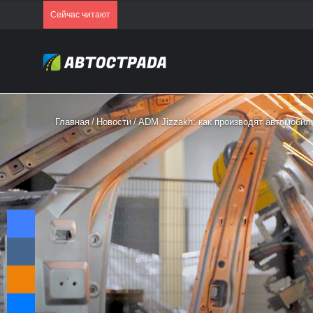
Сейчас читают
Главная
/
Новости
/
ADM Jizzakh: как производят автомобил
Facebook
VKontakte
Odnoklassniki
Messenger