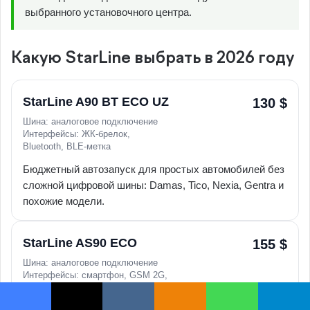
выбранного установочного центра.
Какую StarLine выбрать в 2026 году
StarLine A90 BT ECO UZ
130 $
Шина: аналоговое подключение
Интерфейсы: ЖК-брелок,
Bluetooth, BLE-метка
Бюджетный автозапуск для простых автомобилей без
сложной цифровой шины: Damas, Tico, Nexia, Gentra и
похожие модели.
StarLine AS90 ECO
155 $
Шина: аналоговое подключение
Интерфейсы: смартфон, GSM 2G,
Bluetooth, BLE-метка
Facebook
X
VKontakte
Odnoklassniki
WhatsApp
Telegram