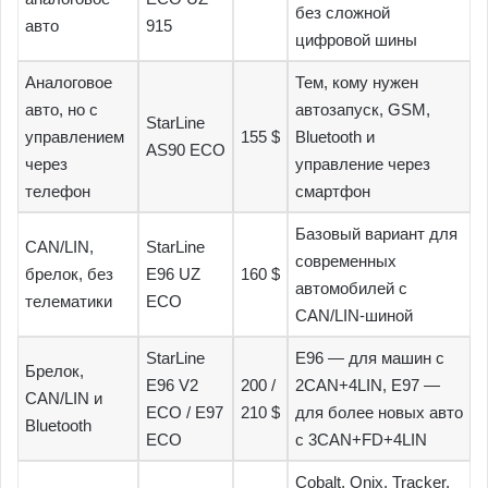
без сложной
авто
915
цифровой шины
Аналоговое
Тем, кому нужен
авто, но с
автозапуск, GSM,
StarLine
управлением
155 $
Bluetooth и
AS90 ECO
через
управление через
телефон
смартфон
Базовый вариант для
CAN/LIN,
StarLine
современных
брелок, без
E96 UZ
160 $
автомобилей с
телематики
ECO
CAN/LIN-шиной
StarLine
E96 — для машин с
Брелок,
E96 V2
200 /
2CAN+4LIN, E97 —
CAN/LIN и
ECO / E97
210 $
для более новых авто
Bluetooth
ECO
с 3CAN+FD+4LIN
Cobalt, Onix, Tracker,