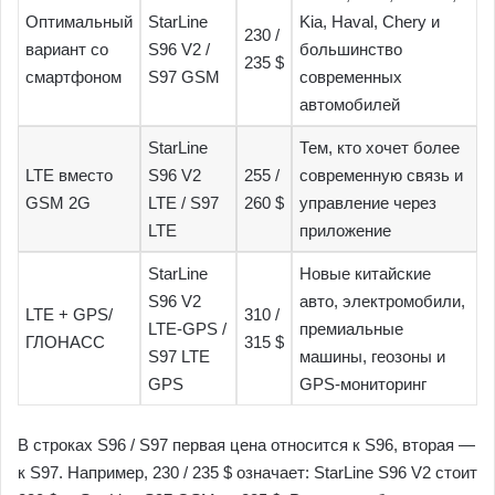
Оптимальный
StarLine
Kia, Haval, Chery и
230 /
вариант со
S96 V2 /
большинство
235 $
смартфоном
S97 GSM
современных
автомобилей
StarLine
Тем, кто хочет более
LTE вместо
S96 V2
255 /
современную связь и
GSM 2G
LTE / S97
260 $
управление через
LTE
приложение
StarLine
Новые китайские
S96 V2
авто, электромобили,
LTE + GPS/
310 /
LTE-GPS /
премиальные
ГЛОНАСС
315 $
S97 LTE
машины, геозоны и
GPS
GPS-мониторинг
В строках S96 / S97 первая цена относится к S96, вторая —
к S97. Например, 230 / 235 $ означает: StarLine S96 V2 стоит