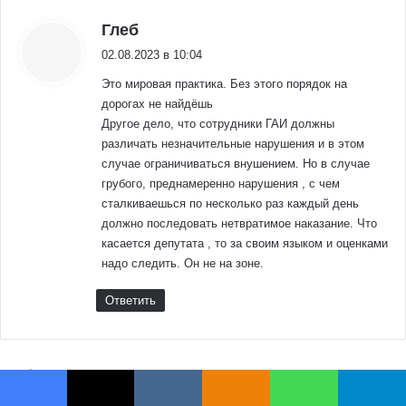
Facebook
X
VKontakte
Odnoklassniki
WhatsApp
Telegram