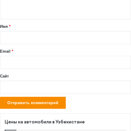
н
т
а
Имя
*
р
и
й
Email
*
*
Сайт
Цены на автомобили в Узбекистане