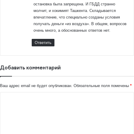
остановка была запрещена. И ГБДД странно
молчит, и хокимият Ташкента. Складывается
впечатление, что специально созданы условия
получать деньги «из воздуха». В общем, вопросов
очень много, а обоснованных ответов нет.
Ответить
Добавить комментарий
Ваш адрес email не будет опубликован.
Обязательные поля помечены
*
К
о
м
м
е