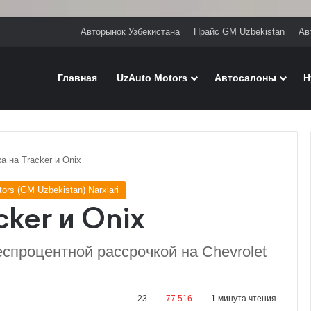
Авторынок Узбекистана
Прайс GM Uzbekistan
Ав
Главная
UzAuto Motors
Автосалоны
H
а на Tracker и Onix
ors (GM Uzbekistan) Narxlari
ker и Onix
еспроцентной рассрочкой на Chevrolet
23
77 516
1 минута чтения