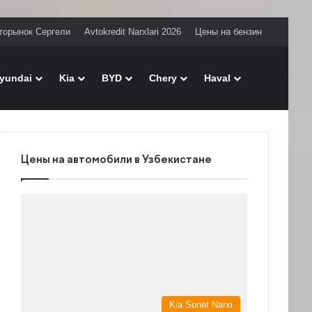
торынок Сергели
Avtokredit Narxlari 2026
Цены на бензин
Поиск
yundai
Kia
BYD
Chery
Haval
Цены на автомобили в Узбекистане
Kia Sonet Narxi