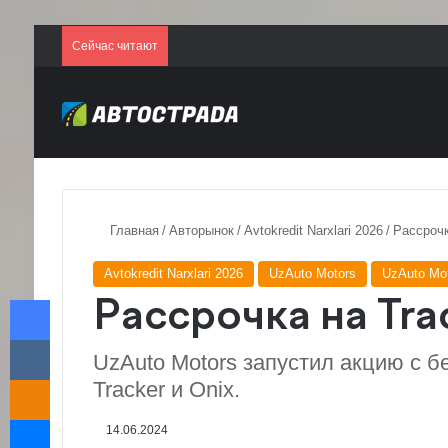
Сейчас читают
Главная
/
Авторынок
/
Avtokredit Narxlari 2026
/
Рассрочк
Avtokredit Narxlari 2026
UzAuto Motors
UzAuto Mot
Facebook
Рассрочка на Trac
VKontakte
UzAuto Motors запустил акцию с б
Odnoklassniki
Tracker и Onix.
Messenger
14.06.2024