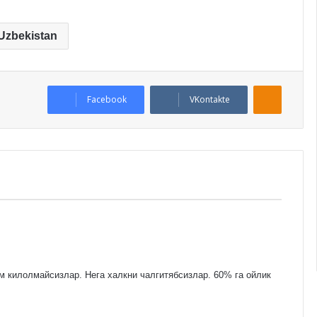
Uzbekistan
Odnoklassniki
Facebook
VKontakte
м килолмайсизлар. Нега халкни чалгитябсизлар. 60% га ойлик