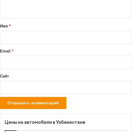
н
т
а
Имя
*
р
и
й
Email
*
*
Сайт
Цены на автомобили в Узбекистане