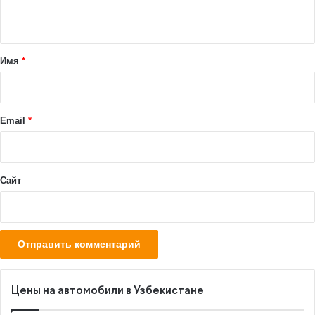
н
т
а
Имя
*
р
и
й
Email
*
*
Сайт
Цены на автомобили в Узбекистане