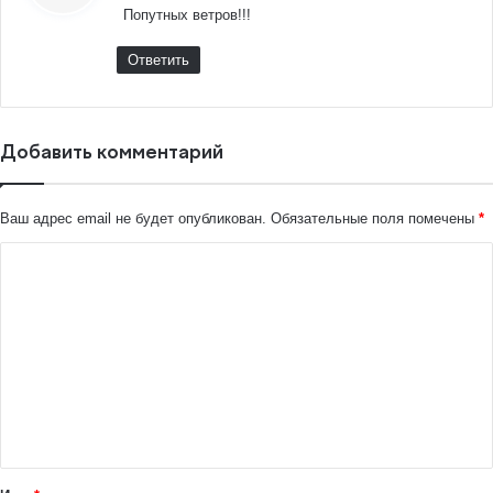
Попутных ветров!!!
Ответить
Добавить комментарий
Ваш адрес email не будет опубликован.
Обязательные поля помечены
*
К
о
м
м
е
н
т
а