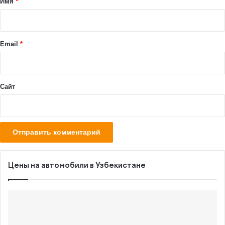
Имя
*
р
и
й
Email
*
*
Сайт
Цены на автомобили в Узбекистане