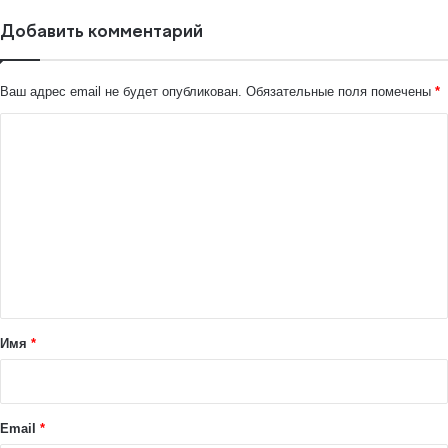
Добавить комментарий
Ваш адрес email не будет опубликован.
Обязательные поля помечены
*
К
о
м
м
е
н
т
а
Имя
*
р
и
й
Email
*