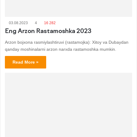
03.08.2023
4
16 282
Eng Arzon Rastamoshka 2023
Arzon bojxona rasmiylashtiruvi (rastamojka): Xitoy va Dubaydan
qanday moshinalarni arzon narxda rastamoshka mumkin.
Read More »