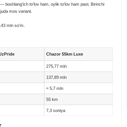
boshlang’ich to’lov ham, oylik to’lov ham past. Birinchi
a juda mos variant.
143 mln so’m.
UzPride
Chazor 55km Luxe
275,77 mln
137,89 mln
≈ 5,7 mln
55 km
7,3 soniya
k