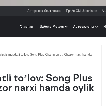
Авторынок Узбекистана
Прайс GM Uzbekistan
Ав
Главная
UzAuto Motors
Автосалоны
H
izsiz muddatli to’lov: Song Plus Champion va Chazor narxi hamda
li to’lov: Song Plus
or narxi hamda oylik