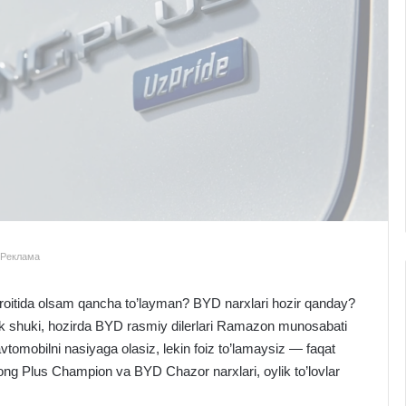
Реклама
roitida olsam qancha to’layman? BYD narxlari hozir qanday?
ilik shuki, hozirda BYD rasmiy dilerlari Ramazon munosabati
i avtomobilni nasiyaga olasiz, lekin foiz to’lamaysiz — faqat
Song Plus Champion va BYD Chazor narxlari, oylik to’lovlar