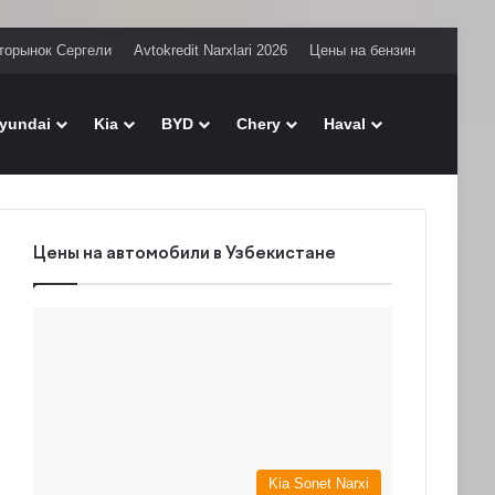
торынок Сергели
Avtokredit Narxlari 2026
Цены на бензин
Поиск
yundai
Kia
BYD
Chery
Haval
Цены на автомобили в Узбекистане
Kia Sonet Narxi