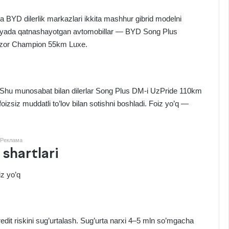
BYD dilerlik markazlari ikkita mashhur gibrid modelni
 Aksiyada qatnashayotgan avtomobillar — BYD Song Plus
zor Champion 55km Luxe.
 Shu munosabat bilan dilerlar Song Plus DM-i UzPride 110km
zsiz muddatli to’lov bilan sotishni boshladi. Foiz yo’q —
Реклама
 shartlari
z yo’q
kredit riskini sug’urtalash. Sug’urta narxi 4–5 mln so’mgacha