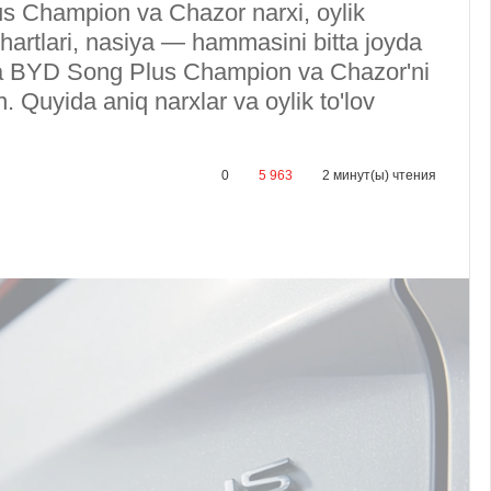
us Champion va Chazor narxi, oylik
h shartlari, nasiya — hammasini bitta joyda
da BYD Song Plus Champion va Chazor'ni
. Quyida aniq narxlar va oylik to'lov
0
5 963
2 минут(ы) чтения