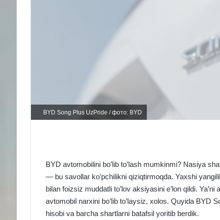
BYD Song Plus UzPride / фото: BYD
BYD avtomobilini bo’lib to’lash mumkinmi? Nasiya sha
— bu savollar ko’pchilikni qiziqtirmoqda. Yaxshi yang
bilan foizsiz muddatli to’lov aksiyasini e’lon qildi. Ya’n
avtomobil narxini bo’lib to’laysiz, xolos. Quyida BYD 
hisobi va barcha shartlarni batafsil yoritib berdik.