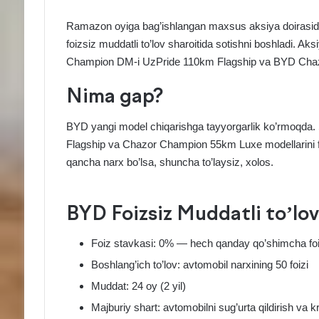
Ramazon oyiga bag’ishlangan maxsus aksiya doirasida 
foizsiz muddatli to’lov sharoitida sotishni boshladi.
Champion DM-i UzPride 110km Flagship va BYD Cha
Nima gap?
BYD yangi model chiqarishga tayyorgarlik ko’rmoqda.
Flagship va Chazor Champion 55km Luxe modellarini foi
qancha narx bo’lsa, shuncha to’laysiz, xolos.
BYD Foizsiz Muddatli to’lov
Foiz stavkasi: 0% — hech qanday qo’shimcha foi
Boshlang’ich to’lov: avtomobil narxining 50 foizi
Muddat: 24 oy (2 yil)
Majburiy shart: avtomobilni sug’urta qildirish va 