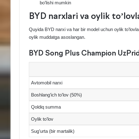
bo’lishi mumkin
BYD narxlari va oylik to’lovl
Quyida BYD narxi va har bir model uchun oylik to’lovlar 
oylik muddatga asoslangan.
BYD Song Plus Champion UzPride
Avtomobil narxi
Boshlang’ich to’lov (50%)
Qoldiq summa
Oylik to’lov
Sug’urta (bir martalik)