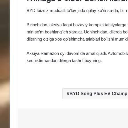
BYD foizsiz muddatli to’lov juda qulay ko’rinsa-da, bir
Birinchidan, aksiya faqat bazaviy komplektatsiyalarga 
mln so’m boshlang’ich xarajat. Uchinchidan, dilerda bo’lg
dilerning o’ziga xos qo’shimcha talablari bo’lishi mumki
Aksiya Ramazon oyi davomida amal qiladi. Avtomobill
kechiktirmasdan dilerga tashrif buyuring.
BYD Song Plus EV Champi