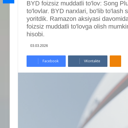
BYD foizsiz muddatli to'lov: Song Pl
to'lovlar. BYD narxlari, bo'lib to'las
yoritdik. Ramazon aksiyasi davomi
foizsiz muddatli to'lovga olish mumkin
hisobi.
03.03.2026
Odnoklassniki
Facebook
VKontakte