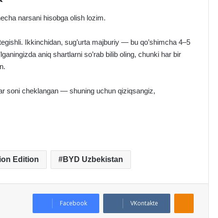
 necha narsani hisobga olish lozim.
tegishli. Ikkinchidan, sug’urta majburiy — bu qo’shimcha 4–5
aningizda aniq shartlarni so’rab bilib oling, chunki har bir
n.
ar soni cheklangan — shuning uchun qiziqsangiz,
on Edition
BYD Uzbekistan
Odnoklassniki
Facebook
VKontakte