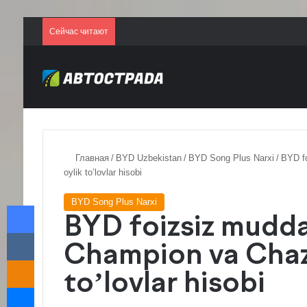
Сейчас читают
Главная
/
BYD Uzbekistan
/
BYD Song Plus Narxi
/
BYD fo
oylik to’lovlar hisobi
BYD Song Plus Narxi
Facebook
BYD foizsiz muddat
VKontakte
Champion va Chaz
Odnoklassniki
to’lovlar hisobi
Messenger