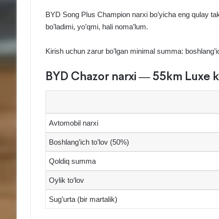
BYD Song Plus Champion narxi bo’yicha eng qulay tak
bo’ladimi, yo’qmi, hali noma’lum.
Kirish uchun zarur bo’lgan minimal summa: boshlang’ic
BYD Chazor narxi — 55km Luxe k
Avtomobil narxi
Boshlang’ich to’lov (50%)
Qoldiq summa
Oylik to’lov
Sug’urta (bir martalik)