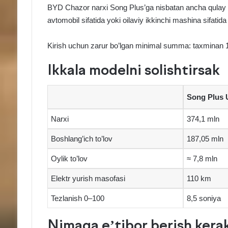
BYD Chazor narxi Song Plus’ga nisbatan ancha qulay — 
avtomobil sifatida yoki oilaviy ikkinchi mashina sifatid
Kirish uchun zarur bo’lgan minimal summa: taxminan 
Ikkala modelni solishtirsak
Song Plus 
Narxi
374,1 mln
Boshlang’ich to’lov
187,05 mln
Oylik to’lov
≈ 7,8 mln
Elektr yurish masofasi
110 km
Tezlanish 0–100
8,5 soniya
Nimaga e’tibor berish kera