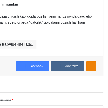
ishi mumkin
g‘iga chiqish kabi qoida buzilishlarini hanuz joyida qayd etib,
, svetoforlarda “qatorlik” qoidalarini buzish hali ham
 нарушение ПДД
Odnoklassniki
Facebook
VKontakte
омечены
*