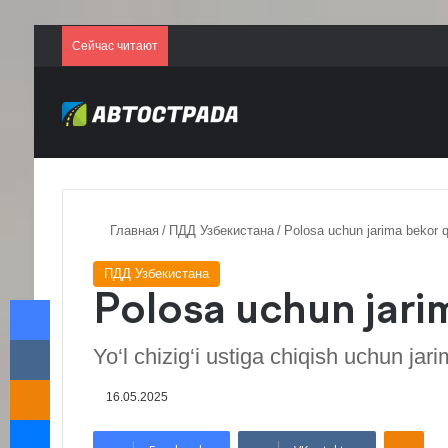
Сейчас читают
Главная
/
ПДД Узбекистана
/
Polosa uchun jarima bekor qi
ПДД Узбекистана
Facebook
Polosa uchun jarim
VKontakte
Yo‘l chizig‘i ustiga chiqish uchun jari
Odnoklassniki
16.05.2025
Messenger
Odnoklassniki