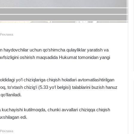
Реклама
an haydovchilar uchun qo‘shimcha qulayliklar yaratish va
ti xavfsizligini oshirish maqsadida Hukumat tomonidan yangi
didagi yo‘l chiziqlariga chiqish holatlari avtomatlashtirilgan
oq, to‘xtash chizig‘i (5.33 yo‘l belgisi) talablarini buzish hanuz
qo‘llaniladi.
ana kuchayishi kutilmoqda, chunki avvallari chiziqqa chiqish
axshilagan edi.
Реклама