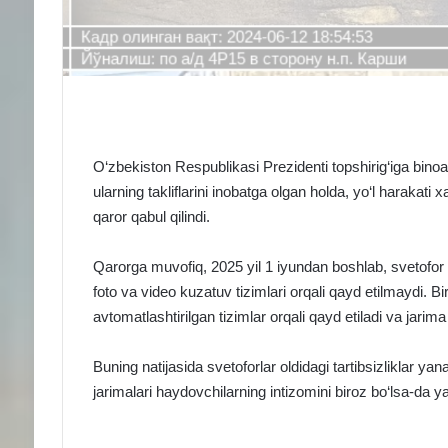
O‘zbekiston Respublikasi Prezidenti topshirig‘iga bino
ularning takliflarini inobatga olgan holda, yo‘l haraka
qaror qabul qilindi.
Qarorga muvofiq, 2025 yil 1 iyundan boshlab, svetofor ol
foto va video kuzatuv tizimlari orqali qayd etilmaydi. Bir
avtomatlashtirilgan tizimlar orqali qayd etiladi va jarima 
Buning natijasida svetoforlar oldidagi tartibsizliklar y
jarimalari haydovchilarning intizomini biroz bo‘lsa-da y