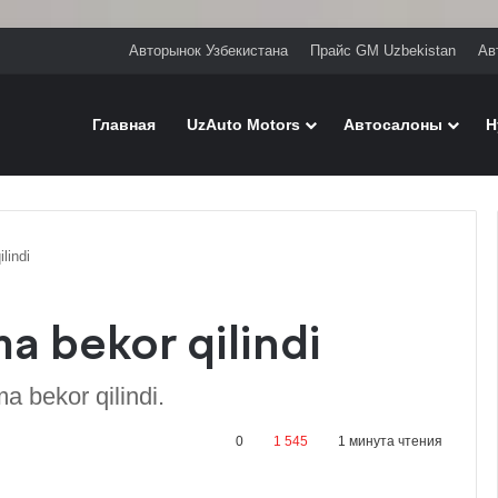
Авторынок Узбекистана
Прайс GM Uzbekistan
Ав
Главная
UzAuto Motors
Автосалоны
H
lindi
a bekor qilindi
ma bekor qilindi.
0
1 545
1 минута чтения