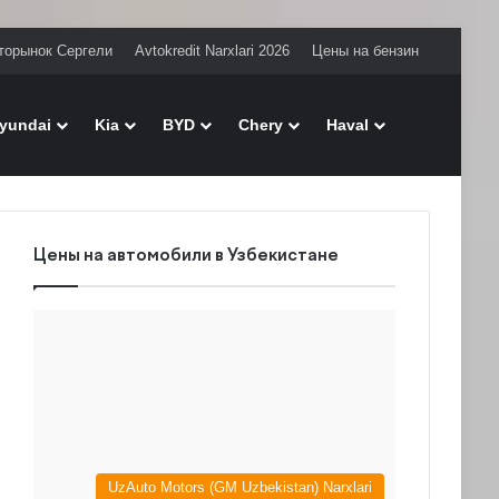
торынок Сергели
Avtokredit Narxlari 2026
Цены на бензин
Поиск
yundai
Kia
BYD
Chery
Haval
Цены на автомобили в Узбекистане
UzAuto Motors (GM Uzbekistan) Narxlari