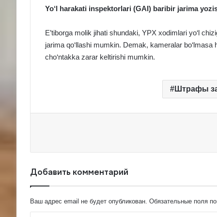
Yo‘l harakati inspektorlari (GAI) baribir jarima yoz
E’tiborga molik jihati shundaki, YPX xodimlari yo‘l chizi
jarima qo‘llashi mumkin. Demak, kameralar bo‘lmasa ham
cho‘ntakka zarar keltirishi mumkin.
Штрафы за
Добавить комментарий
Ваш адрес email не будет опубликован.
Обязательные поля п