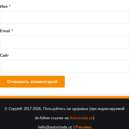
а
Имя
*
р
и
й
Email
*
*
Сайт
© Copyleft 2017-2026, Пользуйтесь на здоровье (при индексируемой
do-follow ссылке на
Autostrada.uz
)
hello@autostrada.uz |
Реклама