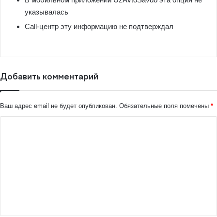
указывалась
Call-центр эту информацию не подтверждал
Добавить комментарий
Ваш адрес email не будет опубликован.
Обязательные поля помечены
*
К
о
м
м
е
н
т