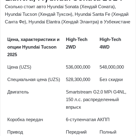
Сколько стоит авто Hyundai Sonata (Хендай Соната),
Hyundai Tucson (Хендай Туксон), Hyundai Santa Fe (Хендай
Санта Фе), Hyundai Elantra (Хендай Элантра) в Узбекистане
Цена, характеристики и
High-Tech
High-Tech
опции Hyundai Tucson
2WD
4WD
2025
Цена (UZS)
536,000,000
548,000,000
Специальная цена (UZS)
528,300,000
Без скидки
Двигатель
Smartstream G2.0 MPi G4NL,
150 л.с. распределенный
впрыск
Коробка передач
6-ступенчатая АКПП
Привод
Передний
Полный