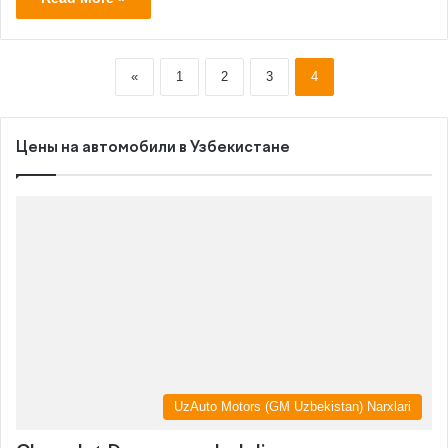
«
1
2
3
4
Цены на автомобили в Узбекистане
UzAuto Motors (GM Uzbekistan) Narxlari