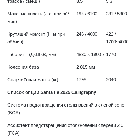
трасса / смеш.)
8.5
9.3
Макс. мощность (л.с. при об/
194 / 6100
281 / 5800
мин)
Крутящий момент (Н·м при
246 / 4000
422 /
об/мин)
1700~4000
Габариты (ДхШхВ, мм)
4830 x 1900 x 1770
Колесная база
2 815 мм
Снаряжённая масса (кг)
1795
2040
Список опций Santa Fe 2025 Calligraphy
Система предотвращения столкновений в слепой зоне
(BCA)
Ассистент предотвращения столкновений спереди 2.0
(FCA)