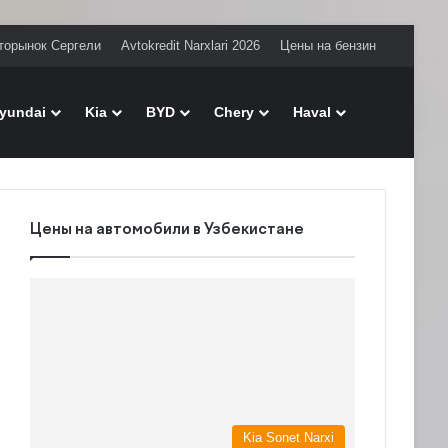
торынок Сергели
Avtokredit Narxlari 2026
Цены на бензин
Поиск
yundai
Kia
BYD
Chery
Haval
Цены на автомобили в Узбекистане
Kia Sonet Narxi