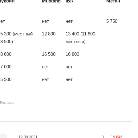
Лукойл
Mustang
IBR
Метан
нет
нет
нет
5 750
15 300 (местный
12 800
13 400 (11 800
13 500)
местный)
18 600
16 500
16 800
27 000
нет
нет
15 900
нет
нет
Реклама
12.09.2021
0
19 646