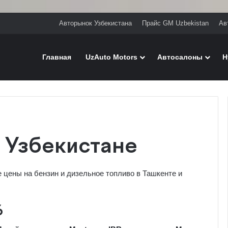
Авторынок Узбекистана
Прайс GM Uzbekistan
Ав
Главная
UzAuto Motors
Автосалоны
H
в Узбекистане
 цены на бензин и дизельное топливо в Ташкенте и
6