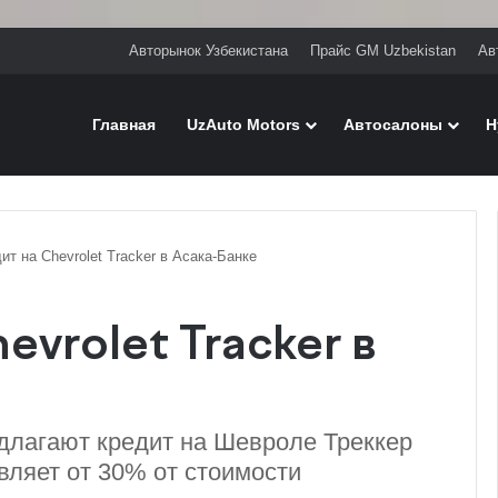
Авторынок Узбекистана
Прайс GM Uzbekistan
Ав
Главная
UzAuto Motors
Автосалоны
H
ит на Chevrolet Tracker в Асака-Банке
evrolet Tracker в
едлагают кредит на Шевроле Треккер
авляет от 30% от стоимости