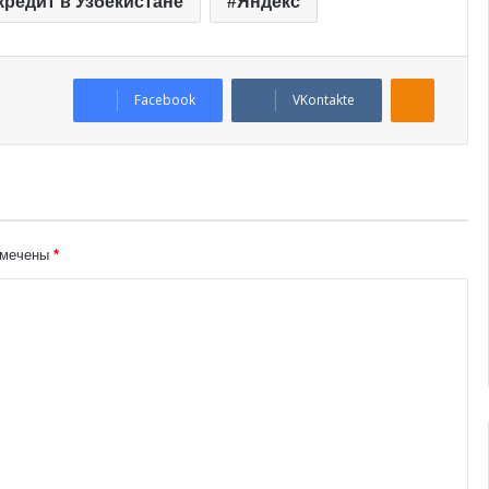
кредит в Узбекистане
Яндекс
Odnoklassniki
Facebook
VKontakte
омечены
*