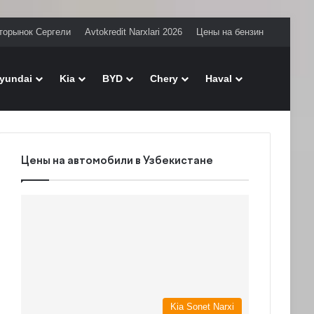
торынок Сергели
Avtokredit Narxlari 2026
Цены на бензин
Поиск
yundai
Kia
BYD
Chery
Haval
Цены на автомобили в Узбекистане
Kia Sonet Narxi