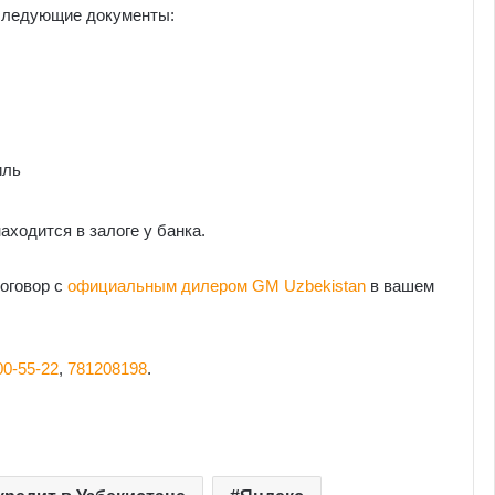
 следующие документы:
иль
аходится в залоге у банка.
оговор с
официальным дилером GM Uzbekistan
в вашем
00-55-22
,
781208198
.