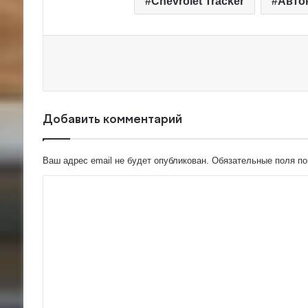
Chevrolet Tracker
Авто
Добавить комментарий
Ваш адрес email не будет опубликован.
Обязательные поля п
К
о
м
м
е
н