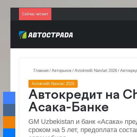
Сейчас читают
Главная
/
Авторынок
/
Avtokredit Narxlari 2026
/
Автокред
Avtokredit Narxlari 2026
Facebook
Автокредит на Ch
VKontakte
Асака-Банке
Odnoklassniki
GM Uzbekistan и банк «Асака» пр
Messenger
сроком на 5 лет, предоплата сост